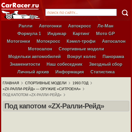
Ралли
Автогонки
Автокросс
Ле-Ман
Формула 1
Индикар
Картинг
Мото GP
Мотогонки
Мотокросс
Кэмел-трофи
Автосалон
Мотосалон
Спортивные модели
Модельки автомобилей
Вокруг колес
Панорама
Знаменитости
Наш собеседник
Звездный сбор
Личный архив
Информация
Статистика
ГЛАВНАЯ
СПОРТИВНЫЕ МОДЕЛИ
1993 ГОД
«ZX-РАЛЛИ-РЕЙД» — ОРУЖИЕ «СИТРОЕНА»
ПОД КАПОТОМ «ZX-РАЛЛИ-РЕЙД»
Под капотом «ZX-Ралли-Рейд»