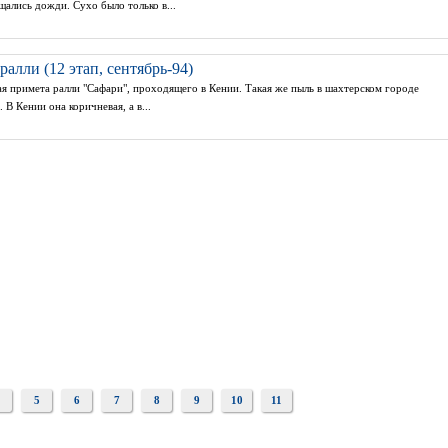
ались дожди. Сухо было только в...
алли (12 этап, сентябрь-94)
 примета ралли "Сафари", проходящего в Кении. Такая же пыль в шахтерском городе
. В Кении она коричневая, а в...
5
6
7
8
9
10
11