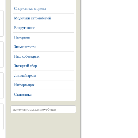
Спортивные модели
Модельки автомобилей
Вокруг колес
Панорама
Знаменитости
Наш собеседник
Звездный сбор
Личный архив
Информация
Статистика
аккумуляторы для ноутбуков