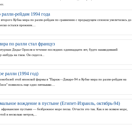
ми.
 ралли-рейдам 1994 года
 второго Кубка мира по ралли-рейдам по сравнению с предыдущем сезоном увеличилась до
ески остался прежним....
ира по ралли стал француз
 штурман Дидье Ориоля в течение последних одиннадцати лет, будто нашкодивший
-нибудь на глаза. Он сидел в...
е ралли (1994 год)
омобилей этой японской фирмы в "Париж—Дакаре-94 и Кубке мира по ралли-рейдам на
иси" появилось еще одно пятнышко....
мальное вождение в пустыне (Египет-Израиль, октябрь-94)
о африканские пустыни — безбрежное море песка. Отчасти это так. Как и во всяком море,
ой в несколько метров,...