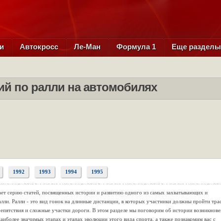
и
Автокросс
Ле-Ман
Формула 1
Еще раздел
ий по ралли на автомобилях
1992
1993
1994
1995
ает серию статей, посвященных истории и развитию одного из самых захватывающих и
лли. Ралли - это вид гонок на длинные дистанции, в которых участники должны пройти тра
репятствия и сложные участки дороги. В этом разделе мы поговорим об истории возникнов
наиболее значимых этапах и этапах эволюции этого вида спорта, а также познакомим вас с