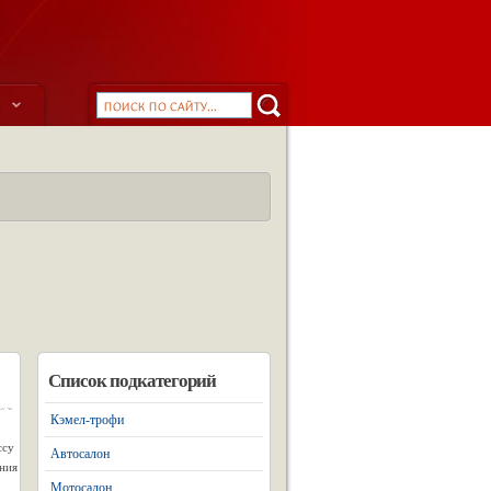
ы
Список подкатегорий
Кэмел-трофи
ссу
Автосалон
ения
Мотосалон