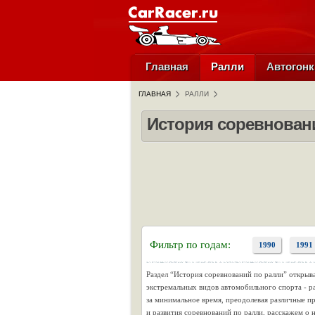
Главная
Ралли
Автогонк
ГЛАВНАЯ
РАЛЛИ
История соревнован
Фильтр по годам:
1990
1991
Раздел “История соревнований по ралли” открыв
экстремальных видов автомобильного спорта - ра
за минимальное время, преодолевая различные п
и развития соревнований по ралли, расскажем о 