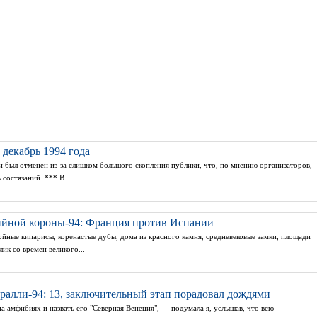
 декабрь 1994 года
 был отменен из-за слишком большого скопления публики, что, по мнению организаторов,
 состязаний. *** В...
ийной короны-94: Франция против Испании
йные кипарисы, коренастые дубы, дома из красного камня, средневековые замки, площади
ик со времен великого...
ралли-94: 13, заключительный этап порадовал дождями
на амфибиях и назвать его "Северная Венеция", — подумала я, услышав, что всю