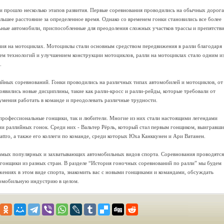
 и прошло несколько этапов развития. Первые соревнования проводились на обычных дорога
льшее расстояние за определенное время. Однако со временем гонки становились все более
ные автомобили, приспособленные для преодоления сложных участков трассы и препятстви
ния на мотоциклах. Мотоциклы стали основным средством передвижения в ралли благодаря
ем технологий и улучшением конструкции мотоциклов, ралли на мотоциклах стало одним и
.
ийных соревнований. Гонки проводились на различных типах автомобилей и мотоциклов, от
ились новые дисциплины, такие как ралли-кросс и ралли-рейды, которые требовали от
 умения работать в команде и преодолевать различные трудности.
 профессиональные гонщики, так и любители. Многие из них стали настоящими легендами
рии раллийных гонок. Среди них - Вальтер Рёрль, который стал первым гонщиком, выигравш
ttro, а также его коллеги по команде, среди которых Юха Канккунен и Ари Ватанен.
самых популярных и захватывающих автомобильных видов спорта. Соревнования проводятся
 гонщики из разных стран. В разделе “История гоночных соревнований по ралли” мы будем
жениях в этом виде спорта, знакомить вас с новыми гонщиками и командами, обсуждать
втомобильную индустрию в целом.