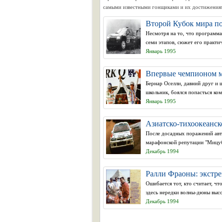
самыми известными гонщиками и их достижения
Второй Кубок мира по
Несмотря на то, что программа
семи этапов, сюжет его практич
Январь 1995
Впервые чемпионом м
Бернар Оселли, давний друг и
школьник, боялся попасться кому
Январь 1995
Азиатско-тихоокеанско
После досадных поражений авт
марафонской репутации "Мицуб
Декабрь 1994
Ралли Фраоны: экстре
Ошибается тот, кто считает, чт
здесь нередки волны-дюны высот
Декабрь 1994