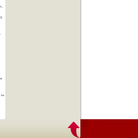
х,
й.
з
им
 на