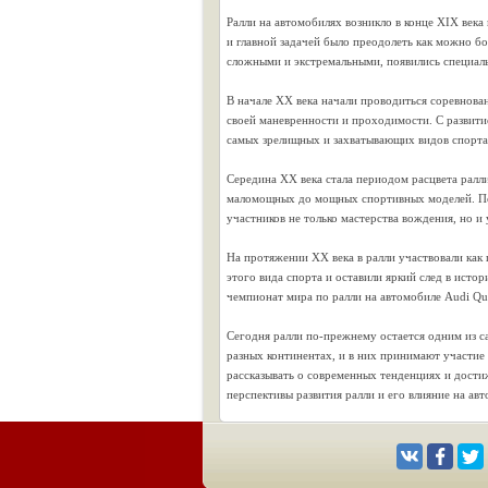
Ралли на автомобилях возникло в конце XIX века
и главной задачей было преодолеть как можно бо
сложными и экстремальными, появились специаль
В начале XX века начали проводиться соревнова
своей маневренности и проходимости. С развити
самых зрелищных и захватывающих видов спорта
Середина XX века стала периодом расцвета ралл
маломощных до мощных спортивных моделей. Появ
участников не только мастерства вождения, но и
На протяжении XX века в ралли участвовали как
этого вида спорта и оставили яркий след в исто
чемпионат мира по ралли на автомобиле Audi Qua
Сегодня ралли по-прежнему остается одним из 
разных континентах, и в них принимают участие
рассказывать о современных тенденциях и дости
перспективы развития ралли и его влияние на а