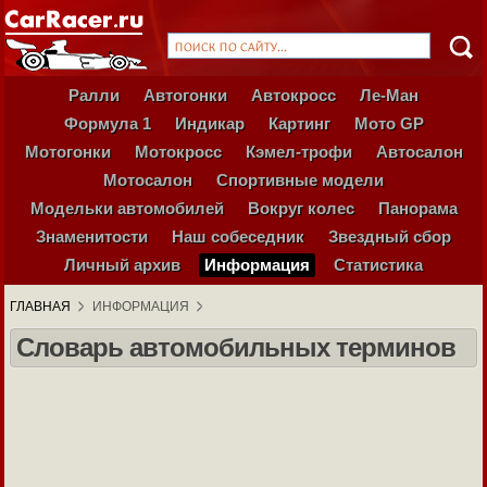
Ралли
Автогонки
Автокросс
Ле-Ман
Формула 1
Индикар
Картинг
Мото GP
Мотогонки
Мотокросс
Кэмел-трофи
Автосалон
Мотосалон
Спортивные модели
Модельки автомобилей
Вокруг колес
Панорама
Знаменитости
Наш собеседник
Звездный сбор
Личный архив
Информация
Статистика
ГЛАВНАЯ
ИНФОРМАЦИЯ
Словарь автомобильных терминов