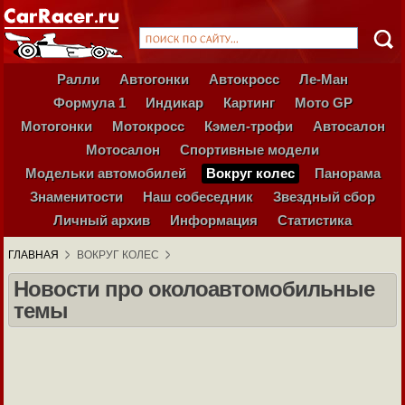
Ралли
Автогонки
Автокросс
Ле-Ман
Формула 1
Индикар
Картинг
Мото GP
Мотогонки
Мотокросс
Кэмел-трофи
Автосалон
Мотосалон
Спортивные модели
Модельки автомобилей
Вокруг колес
Панорама
Знаменитости
Наш собеседник
Звездный сбор
Личный архив
Информация
Статистика
ГЛАВНАЯ
ВОКРУГ КОЛЕС
Новости про околоавтомобильные
темы