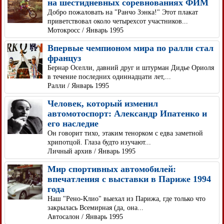
на шестидневных соревнованиях ФИМ
Добро пожаловать на "Ранчо Зэнка!" Этот плакат
приветствовал около четырехсот участников...
Мотокросс / Январь 1995
Впервые чемпионом мира по ралли стал
француз
Бернар Оселли, давний друг и штурман Дидье Ориоля
в течение последних одиннадцати лет,...
Ралли / Январь 1995
Человек, который изменил
автомотоспорт: Александр Ипатенко и
его наследие
Он говорит тихо, этаким тенорком с едва заметной
хрипотцой. Глаза будто изучают...
Личный архив / Январь 1995
Мир спортивных автомобилей:
впечатления с выставки в Париже 1994
года
Наш "Рено-Клио" выехал из Парижа, где только что
закрылась Всемирная (да, она...
Автосалон / Январь 1995