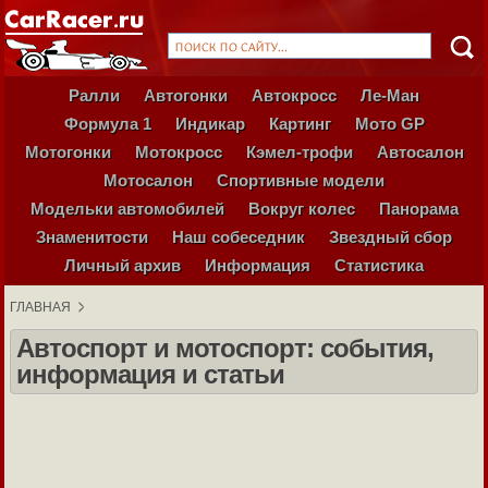
Ралли
Автогонки
Автокросс
Ле-Ман
Формула 1
Индикар
Картинг
Мото GP
Мотогонки
Мотокросс
Кэмел-трофи
Автосалон
Мотосалон
Спортивные модели
Модельки автомобилей
Вокруг колес
Панорама
Знаменитости
Наш собеседник
Звездный сбор
Личный архив
Информация
Статистика
ГЛАВНАЯ
Автоспорт и мотоспорт: события,
информация и статьи