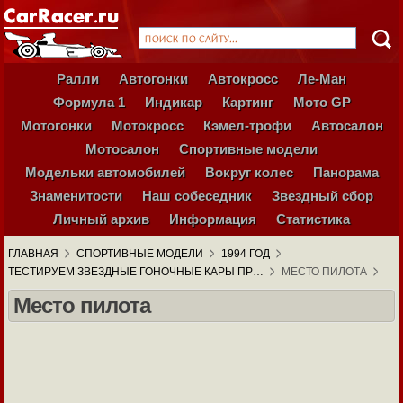
Ралли
Автогонки
Автокросс
Ле-Ман
Формула 1
Индикар
Картинг
Мото GP
Мотогонки
Мотокросс
Кэмел-трофи
Автосалон
Мотосалон
Спортивные модели
Модельки автомобилей
Вокруг колес
Панорама
Знаменитости
Наш собеседник
Звездный сбор
Личный архив
Информация
Статистика
ГЛАВНАЯ
СПОРТИВНЫЕ МОДЕЛИ
1994 ГОД
ТЕСТИРУЕМ ЗВЕЗДНЫЕ ГОНОЧНЫЕ КАРЫ ПР…
МЕСТО ПИЛОТА
Место пилота