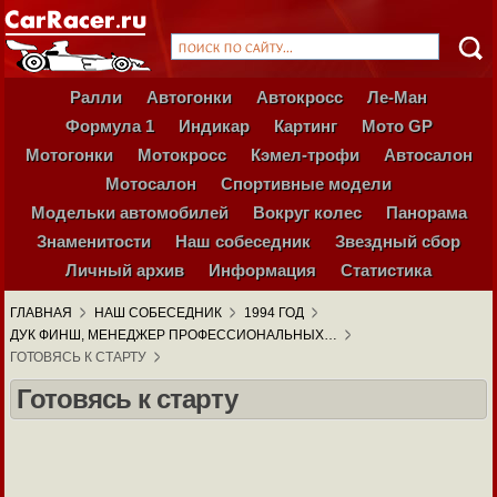
Ралли
Автогонки
Автокросс
Ле-Ман
Формула 1
Индикар
Картинг
Мото GP
Мотогонки
Мотокросс
Кэмел-трофи
Автосалон
Мотосалон
Спортивные модели
Модельки автомобилей
Вокруг колес
Панорама
Знаменитости
Наш собеседник
Звездный сбор
Личный архив
Информация
Статистика
ГЛАВНАЯ
НАШ СОБЕСЕДНИК
1994 ГОД
ДУК ФИНШ, МЕНЕДЖЕР ПРОФЕССИОНАЛЬНЫХ…
ГОТОВЯСЬ К СТАРТУ
Готовясь к старту