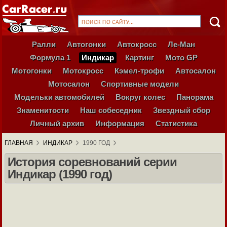
Ралли
Автогонки
Автокросс
Ле-Ман
Формула 1
Индикар
Картинг
Мото GP
Мотогонки
Мотокросс
Кэмел-трофи
Автосалон
Мотосалон
Спортивные модели
Модельки автомобилей
Вокруг колес
Панорама
Знаменитости
Наш собеседник
Звездный сбор
Личный архив
Информация
Статистика
ГЛАВНАЯ
ИНДИКАР
1990 ГОД
История соревнований серии
Индикар (1990 год)