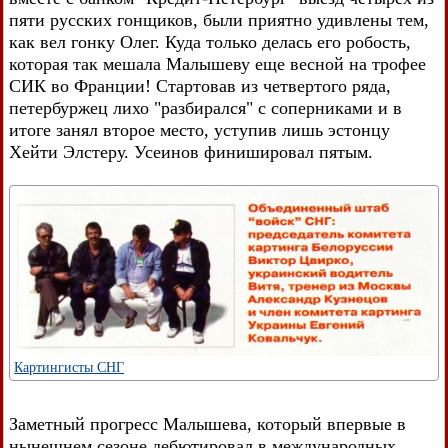
пяти русских гонщиков, были приятно удивлены тем,
как вел гонку Олег. Куда только делась его робость,
которая так мешала Малышеву еще весной на трофее
СИК во Франции! Стартовав из четвертого ряда,
петербуржец лихо "разбирался" с соперниками и в
итоге занял второе место, уступив лишь эстонцу
Хейти Элстеру. Усеинов финишировал пятым.
Картингисты СНГ
Заметный прогресс Малышева, который впервые в
нынешнем сезоне дебютировал в международных