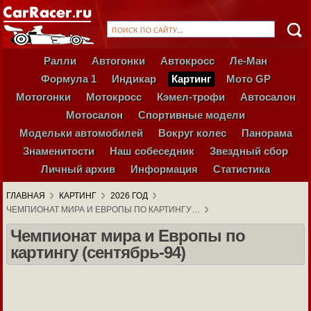
Ралли
Автогонки
Автокросс
Ле-Ман
Формула 1
Индикар
Картинг
Мото GP
Мотогонки
Мотокросс
Кэмел-трофи
Автосалон
Мотосалон
Спортивные модели
Модельки автомобилей
Вокруг колес
Панорама
Знаменитости
Наш собеседник
Звездный сбор
Личный архив
Информация
Статистика
ГЛАВНАЯ
КАРТИНГ
2026 ГОД
ЧЕМПИОНАТ МИРА И ЕВРОПЫ ПО КАРТИНГУ…
Чемпионат мира и Европы по
картингу (сентябрь-94)