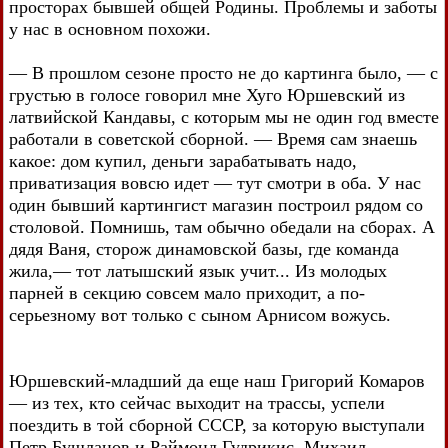
просторах бывшей общей Родины. Проблемы и заботы
у нас в основном похожи.
— В прошлом сезоне просто не до картинга было, — с
грустью в голосе говорил мне Хуго Юршевский из
латвийской Кандавы, с которым мы не один год вместе
работали в советской сборной. — Время сам знаешь
какое: дом купил, деньги зарабатывать надо,
приватизация вовсю идет — тут смотри в оба. У нас
один бывший картингист магазин построил рядом со
столовой. Помнишь, там обычно обедали на сборах. А
дядя Ваня, сторож динамовской базы, где команда
жила,— тот латышский язык учит... Из молодых
парней в секцию совсем мало приходит, а по-
серьезному вот только с сыном Арнисом вожусь.
Юршевский-младший да еще наш Григорий Комаров
— из тех, кто сейчас выходит на трассы, успели
поездить в той сборной СССР, за которую выступали
Петр Бушланов и Раймонд Гудрикис, Михаил