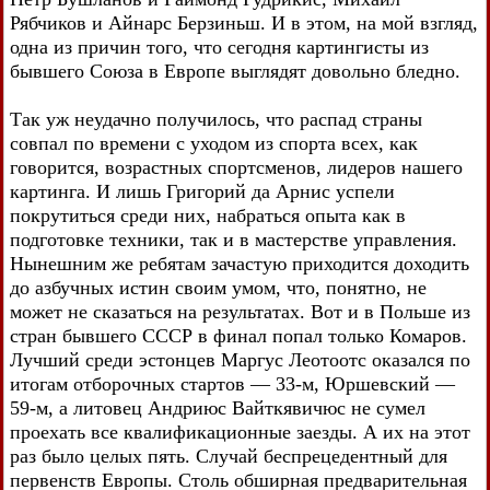
Рябчиков и Айнарс Берзиньш. И в этом, на мой взгляд,
одна из причин того, что сегодня картингисты из
бывшего Союза в Европе выглядят довольно бледно.
Так уж неудачно получилось, что распад страны
совпал по времени с уходом из спорта всех, как
говорится, возрастных спортсменов, лидеров нашего
картинга. И лишь Григорий да Арнис успели
покрутиться среди них, набраться опыта как в
подготовке техники, так и в мастерстве управления.
Нынешним же ребятам зачастую приходится доходить
до азбучных истин своим умом, что, понятно, не
может не сказаться на результатах. Вот и в Польше из
стран бывшего СССР в финал попал только Комаров.
Лучший среди эстонцев Маргус Леотоотс оказался по
итогам отборочных стартов — 33-м, Юршевский —
59-м, а литовец Андриюс Вайткявичюс не сумел
проехать все квалификационные заезды. А их на этот
раз было целых пять. Случай беспрецедентный для
первенств Европы. Столь обширная предварительная