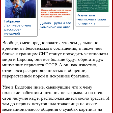
Результаты
чемпионата мира
Габриэле
Джано Трули и его
по картингу
Ланчиере очень
чемпионское авто
расстроен
неудачей
Вообще, смею предположить, что чем дальше по
времени от Беловежского соглашения, а также чем
ближе к границам СНГ станут проходить чемпионаты
мира и Европы, они все больше будут обретать дух
минувших первенств СССР. А он, как известно,
отличался раскрепощенностью в общении,
перераставшей порой в искреннее братание.
Уже в Быдгоще иные, смекнувшие что к чему
польские работники питания не закрывали на ночь
свои летучие кафе, расположившиеся около трассы. И
там до первых петухов шла толковища на языке
межнационального общения о судьбах картинга на