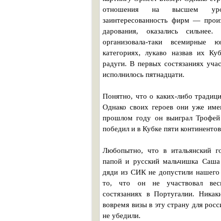
отношения на высшем уро
заинтересованность фирм — произ
дарования, оказались сильнее
организовала-таки всемирные 
категориях, лукаво назвав их Ку
радуги. В первых состязаниях уча
исполнилось пятнадцати.
Понятно, что о каких-либо традици
Однако своих героев они уже име
прошлом году он выиграл Трофей 
победил и в Кубке пяти континентов
Любопытно, что в итальянский г
папой и русский мальчишка Саша 
дяди из СИК не допустили нашего 
то, что он не участвовал вес
состязаниях в Португалии. Никак
вовремя визы в эту страну для рос
не убедили.