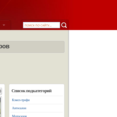
ы
ров
Список подкатегорий
Кэмел-трофи
Автосалон
Мотосалон