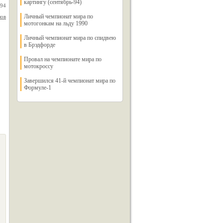
картингу (сентябрь-94)
994
Личный чемпионат мира по
лов
мотогонкам на льду 1990
Личный чемпионат мира по спидвею
в Брэдфорде
Провал на чемпионате мира по
мотокроссу
Завершился 41-й чемпионат мира по
Формуле-1