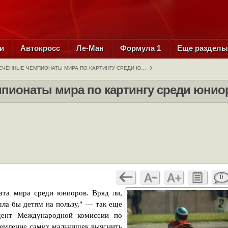
и
Автокросс
Ле-Ман
Формула 1
Еще раздел
ЧЁННЫЕ ЧЕМПИОНАТЫ МИРА ПО КАРТИНГУ СРЕДИ Ю…
пионаты мира по картингу среди юнио
0
та мира среди юниоров. Вряд ли,
ла бы детям на пользу," — так еще
дент Международной комиссии по
ремление самих мальчишек выяснить