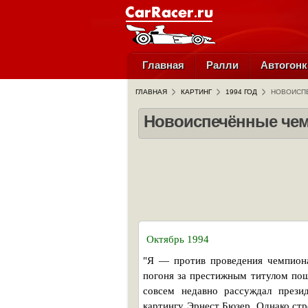
Главная
Ралли
Автогонк
ГЛАВНАЯ
КАРТИНГ
1994 ГОД
НОВОИСПЕ
Новоиспечённые чем
Октябрь 1994
"Я — против проведения чемпиона
погоня за престижным титулом пош
совсем недавно рассуждал прези
картингу Эрнест Бюзер. Однако ст