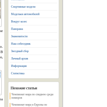
Спортивные модели
Модельки автомобилей
Вокруг колес
Панорама
не
Знаменитости
Наш собеседник
о.
Звездный сбор
 В
ю,
Личный архив
Информация
Статистика
Похожие статьи
Чемпионат мира по спидвею среди
юниоров
ра
Чемпионат мира и Европы по