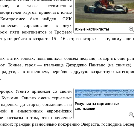
вне, а также несомненная
водителей картов привечать юные
. Компромисс был найден. СИК
юношеские соревнования в двух
Юные картингисты
бком пяти континентов и Трофеем
ствуют ребята в возрасте 15—16 лет, во вторых — те, кому еще 
ях в этих гонках, появившихся совсем недавно, говорить еще ран
ют. Точнее, героя — итальянца Джорджио Пантано (на снимке).
радуги, а в нынешнем, перейдя в другую возрастную категори
.
ородок Угенто приезжал со своим
Кузьмин. Однако очень серьезные
Результаты картинговых
паренька до старта, сославшись на
состязаний
ной в аналогичных европейских
ие рассказы о том, что получение
сийских граждан равносильно покорению Эвереста, господина Бюзе