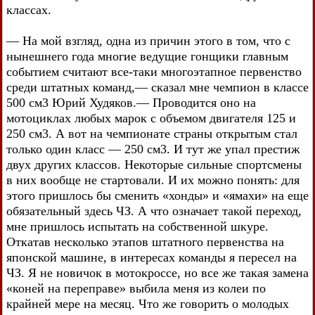
классах.
— На мой взгляд, одна из причин этого в том, что с
нынешнего года многие ведущие гонщики главным
событием считают все-таки многоэтапное первенство
среди штатных команд,— сказал мне чемпион в классе
500 см3 Юрий Худяков.— Проводится оно на
мотоциклах любых марок с объемом двигателя 125 и
250 см3. А вот на чемпионате страны открытым стал
только один класс — 250 см3. И тут же упал престиж
двух других классов. Некоторые сильные спортсмены
в них вообще не стартовали. И их можно понять: для
этого пришлось бы сменить «хонды» и «ямахи» на еще
обязательный здесь ЧЗ. А что означает такой переход,
мне пришлось испытать на собственной шкуре.
Откатав несколько этапов штатного первенства на
японской машине, в интересах команды я пересел на
ЧЗ. Я не новичок в мотокроссе, но все же такая замена
«коней на переправе» выбила меня из колеи по
крайней мере на месяц. Что же говорить о молодых