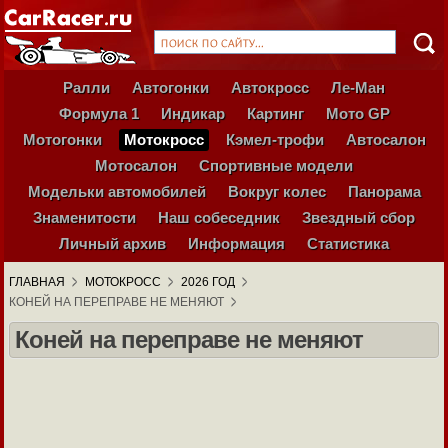
Ралли
Автогонки
Автокросс
Ле-Ман
Формула 1
Индикар
Картинг
Мото GP
Мотогонки
Мотокросс
Кэмел-трофи
Автосалон
Мотосалон
Спортивные модели
Модельки автомобилей
Вокруг колес
Панорама
Знаменитости
Наш собеседник
Звездный сбор
Личный архив
Информация
Статистика
ГЛАВНАЯ
МОТОКРОСС
2026 ГОД
КОНЕЙ НА ПЕРЕПРАВЕ НЕ МЕНЯЮТ
Коней на переправе не меняют