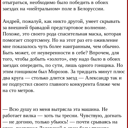
отыграться, необходимо было победить в обоих
заездах на «нейтральном» поле в Белоруссии.
Андрей, пожалуй, как никто другой, умеет скрывать
за внешней бравадой предстартовое волнение.
Похоже, это своего рода спасительная маска, которая
помогает спортсмену. Но на этот раз его оживление
мне показалось чуть более наигранным, чем обычно.
Быть может, от неуверенности в себе? Впрочем, для
того, чтобы добыть «золото», ему надо было в обоих
заездах опередить, по сути, лишь одного гонщика. Но
этим гонщиком был Морозов. За тридцать минут плюс
два круга — столько длится заезд — Александр так и
не подпустил своего главного конкурента ближе чем
на сто метров.
— Всю душу из меня вытрясла эта машина. Не
работает вилка — хоть ты тресни. Чувствую, догнать
— не догоню, только убьюсь! — почти срываясь на
крик, посвящал Дедовской в свои беды тренера