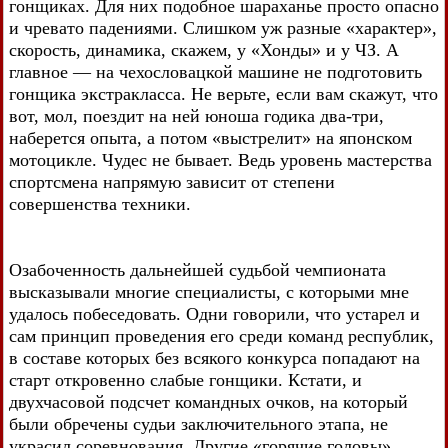
гонщиках. Для них подобное шараханье просто опасно
и чревато падениями. Слишком уж разные «характер»,
скорость, динамика, скажем, у «Хонды» и у ЧЗ. А
главное — на чехословацкой машине не подготовить
гонщика экстракласса. Не верьте, если вам скажут, что
вот, мол, поездит на ней юноша годика два-три,
наберется опыта, а потом «выстрелит» на японском
мотоцикле. Чудес не бывает. Ведь уровень мастерства
спортсмена напрямую зависит от степени
совершенства техники.
Озабоченность дальнейшей судьбой чемпионата
высказывали многие специалисты, с которыми мне
удалось побеседовать. Одни говорили, что устарел и
сам принцип проведения его среди команд республик,
в составе которых без всякого конкурса попадают на
старт откровенно слабые гонщики. Кстати, и
двухчасовой подсчет командных очков, на который
были обречены судьи заключительного этапа, не
украсил соревнования. Другие «горячие головы»