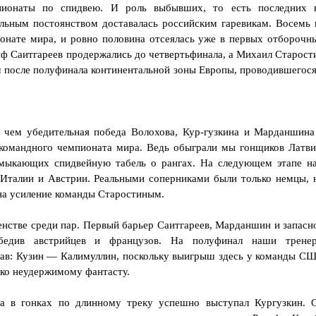
мпионаты по спидвею. И роль выбывших, то есть последних 
ельным постоянством доставалась российским гаревикам. Восемь 
онате мира, и ровно половина отсеялась уже в первых отборочн
иф Саитгареев продержались до четвертьфинала, а Михаил Старост
м после полуфинала континентальной зоны Европы, проводившегося
е чем убедительная победа Волохова, Кур-гузкина и Марданшина
командного чемпионата мира. Ведь обыграли мы гонщиков Латви
амыкающих спидвейную табель о рангах. На следующем этапе н
 Италии и Австрии. Реальными соперниками были только немцы, 
 на усиление команды Старостиным.
енстве среди пар. Первый барьер Саитгареев, Марданшин и запасн
обедив австрийцев и французов. На полуфинал наши трене
тав: Кузин — Калимуллин, поскольку выигрыш здесь у команды С
ько неудержимому фантасту.
а в гонках по длинному треку успешно выступал Кургузкин. 