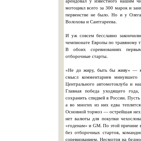
арендовал у известного нашим чи
мотоцикл всего за 300 марок и за
первенстве не было. Но и у Олега
Волохова и Саитгареева.
И уж совсем бесславно закончили
чемпионате Европы по травяному тр
В обоих соревнованиях первы
отборочные старты.
«Не до жиру, быть бы живу» — к
смысл комментариев минувшего с
Центрального автомотоклуба и на
Главная победа уходящего года,
сохранить спидвей в России. Пусть 
а во многих из них едва теплится
Основной тормоз — острейшая нехв
нет валюты для покупки чехосло
«годенам» и GM. По этой причине 
без отборочных стартов, команд
соревнованием. Несмотря на беднос