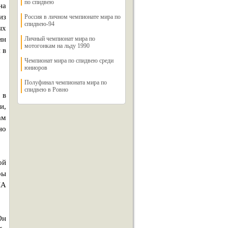
по спидвею
на
из
Россия в личном чемпионате мира по
спидвею-94
ых
ин
Личный чемпионат мира по
мотогонкам на льду 1990
 в
Чемпионат мира по спидвею среди
юниоров
Полуфинал чемпионата мира по
спидвею в Ровно
 в
и,
ам
но
ой
ры
ША
Он