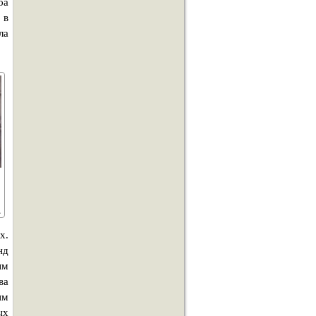
ба
 в
ла
х.
нд
ым
ва
им
ых