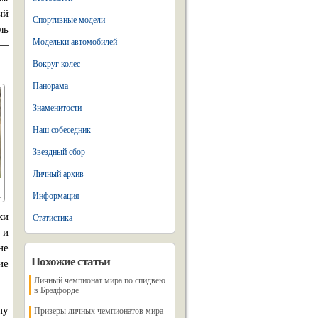
ый
Спортивные модели
ль
Модельки автомобилей
 —
Вокруг колес
Панорама
Знаменитости
Наш собеседник
Звездный сбор
Личный архив
Информация
ки
Статистика
 и
не
Похожие статьи
ие
Личный чемпионат мира по спидвею
в Брэдфорде
пу
Призеры личных чемпионатов мира