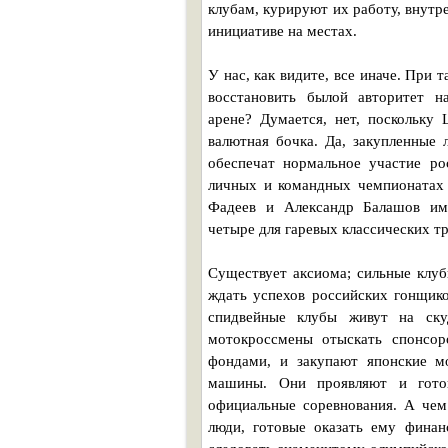
клубам, курируют их работу, внутр
инициативе на местах.
У нас, как видите, все иначе. При
восстановить былой авторитет н
арене? Думается, нет, поскольку
валютная бочка. Да, закупленные 
обеспечат нормальное участие ро
личных и командных чемпионатах 
Фадеев и Александр Балашов им
четыре для гаревых классических т
Существует аксиома; сильные клуб
ждать успехов российских гонщик
спидвейные клубы живут на ску
мотокроссмены отыскать спонсор
фондами, и закупают японские м
машины. Они проявляют и готов
официальные соревнования. А чем
люди, готовые оказать ему фина