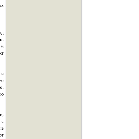
ых
нд
о.
ом
кт
ля
ко
о,
ую
и,
 с
ые
ют