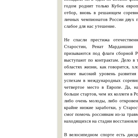
годом роднит только Кубок европ
отбор, вновь в решающем соревн
личных чемпионатов России двух п
слабое для нас утешение.
Не спасли престижа отечествен
Старостин, Ренат Марданшин 
призываются под флаги сборной Ро
выступают по контрактам. Дело в 
областях жизни, как говорится, хл
менее высокий уровень развития 
успехам в международных соревно
четвертое место в Европе. Да, н
больше стартов, чем их коллеги в Р
либо очень молоды, либо откровен
крайне низкие заработки, у Старо
смог помочь россиянам из-за трав
находящихся на стадии восстановле
В велосипедном спорте есть дисц