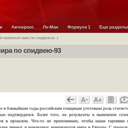
и
Автокросс
Ле-Ман
Формула 1
Еще раздел
Й ЧЕМПИОНАТ МИРА ПО СПИДВЕЮ-93
ира по спидвею-93
0
то в ближайшие годы российским гонщикам уготована роль статист
ью подтвердился. Более того, их результаты в нынешнем сезо
ем в прошлом. Что-то не припоминаю, чтобы наши гаревики 
налов личных и командных чемпионатов мира и Европы. С прошл