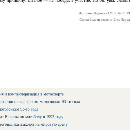
у принципу: главное — не победа, а участие. Но он, увы, славы 
Источник: Журнал «АМС», №12, 1
Статья была проверена:
Егор Боро
ия и компьютеризация в мотоспорте
енство по кольцевым мотогонкам 93-го года
отогонкам 93-го года
ат Европы по мотоболу в 1993 году
тогонщики выходят на мировую арену