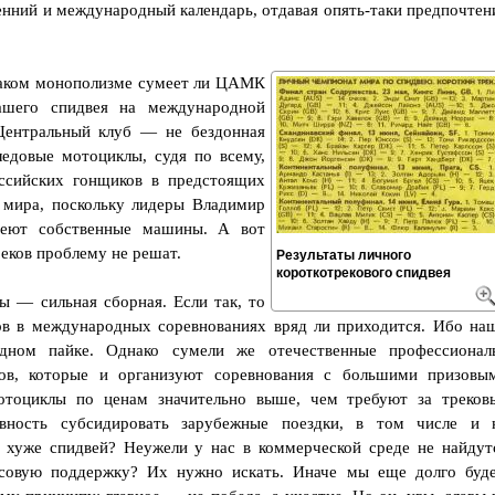
енний и международный календарь, отдавая опять-таки предпочтен
 таком монополизме сумеет ли ЦАМК
ашего спидвея на международной
 Центральный клуб — не бездонная
ледовые мотоциклы, судя по всему,
ссийских гонщиков в предстоящих
мира, поскольку лидеры Владимир
еют собственные машины. А вот
реков проблему не решат.
Результаты личного
короткотрекового спидвея
ы — сильная сборная. Если так, то
ов в международных соревнованиях вряд ли приходится. Ибо на
дном пайке. Однако сумели же отечественные профессионал
ов, которые и организуют соревнования с большими призовы
отоциклы по ценам значительно выше, чем требуют за треков
ность субсидировать зарубежные поездки, в том числе и 
 хуже спидвей? Неужели у нас в коммерческой среде не найдут
нсовую поддержку? Их нужно искать. Иначе мы еще долго буд