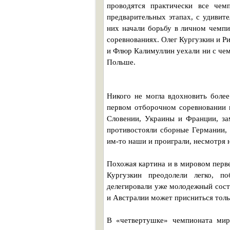
проводятся практически все че
предварительных этапах, с удивит
них начали борьбу в личном чемпи
соревнованиях. Олег Кургузкин и Р
и Флюр Калимуллин уехали ни с че
Польше.
Никого не могла вдохновить боле
первом отборочном соревновании 
Словении, Украины и Франции, з
противостояли сборные Германии,
им-то наши и проиграли, несмотря
Похожая картина и в мировом перв
Кургузкин преодолели легко, п
делегировали уже молодежный сос
и Австралии может присниться тол
В «четвертушке» чемпионата мир