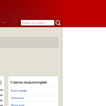
ы
Список подкатегорий
ов
Кэмел-трофи
не
Автосалон
не
ым
Мотосалон