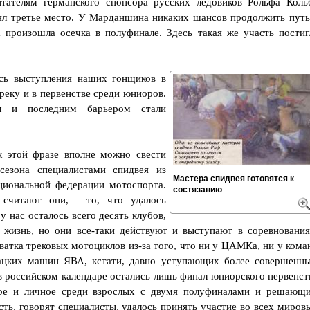
тателям германского спонсора русских ледовиков Рольфа Коль
нял третье место. У Марданшина никаких шансов продолжить путь
 произошла осечка в полуфинале. Здесь такая же участь постиг
сь выступления наших гонщиков в
еку и в первенстве среди юниоров.
м и последним барьером стали
 этой фразе вполне можно свести
езона специалистами спидвея из
Мастера спидвея готовятся к
циональной федерации мотоспорта.
состязанию
 считают они,— то, что удалось
у нас осталось всего десять клубов,
 жизнь, но они все-таки действуют и выступают в соревнования
атка трековых мотоциклов из-за того, что ни у ЦАМКа, ни у кома
вацких машин ЯВА, кстати, давно уступающих более совершенн
в российском календаре остались лишь финал юниорского первенст
ное и личное среди взрослых с двумя полуфиналами и решающ
ть, говорят специалисты, удалось принять участие во всех миров