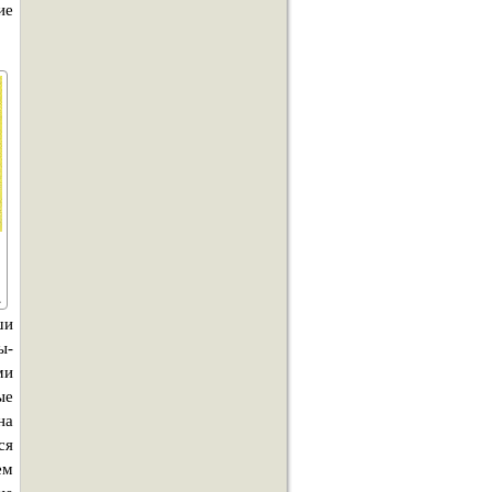
ие
ши
ы-
ми
ые
на
ся
ем