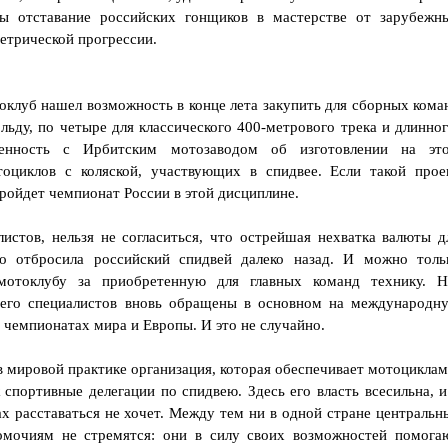
бы отставание российских гонщиков в мастерстве от зарубежн
метрической прогрессии.
оклуб нашел возможность в конце лета закупить для сборных кома
льду, по четыре для классического 400-метрового трека и длинног
ренность с Ирбитским мотозаводом об изготовлении на эт
оциклов с коляской, участвующих в спидвее. Если такой прое
ройдет чемпионат России в этой дисциплине.
истов, нельзя не согласиться, что острейшая нехватка валюты д
но отбросила российский спидвей далеко назад. И можно толь
мотоклубу за приобретенную для главных команд технику. Н
я его специалистов вновь обращены в основном на международн
в чемпионатах мира и Европы. И это не случайно.
 мировой практике организация, которая обеспечивает мотоциклам
 спортивные делегации по спидвею. Здесь его власть всесильна, и
ах расставаться не хочет. Между тем ни в одной стране центральн
омочиям не стремятся: они в силу своих возможностей помога