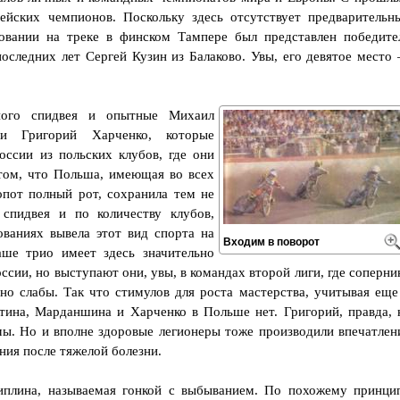
ейских чемпионов. Поскольку здесь отсутствует предварительн
овании на треке в финском Тампере был представлен победите
оследних лет Сергей Кузин из Балаково. Увы, его девятое место
ного спидвея и опытные Михаил
и Григорий Харченко, которые
ссии из польских клубов, где они
том, что Польша, имеющая во всех
опот полный рот, сохранила тем не
спидвея и по количеству клубов,
ваниях вывела этот вид спорта на
Входим в поворот
аше трио имеет здесь значительно
оссии, но выступают они, увы, в командах второй лиги, где соперни
но слабы. Так что стимулов для роста мастерства, учитывая еще
стина, Марданшина и Харченко в Польше нет. Григорий, правда, 
мы. Но и вполне здоровые легионеры тоже производили впечатлен
ния после тяжелой болезни.
иплина, называемая гонкой с выбыванием. По похожему принци