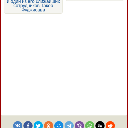
и один из его ближайших
сотрудников Такео
Фуджисава