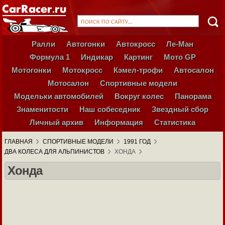
Ралли
Автогонки
Автокросс
Ле-Ман
Формула 1
Индикар
Картинг
Мото GP
Мотогонки
Мотокросс
Кэмел-трофи
Автосалон
Мотосалон
Спортивные модели
Модельки автомобилей
Вокруг колес
Панорама
Знаменитости
Наш собеседник
Звездный сбор
Личный архив
Информация
Статистика
ГЛАВНАЯ
СПОРТИВНЫЕ МОДЕЛИ
1991 ГОД
ДВА КОЛЕСА ДЛЯ АЛЬПИНИСТОВ
ХОНДА
Хонда