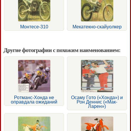
Монтесе-310
Мекатекно-скайуолкер
Другие фотографии с похожим наименованием:
Ротманс-Хонда не
Осаму Гото («Хонда») и
оправдала ожиданий
Рон Деннис («Мак-
Ларен»)