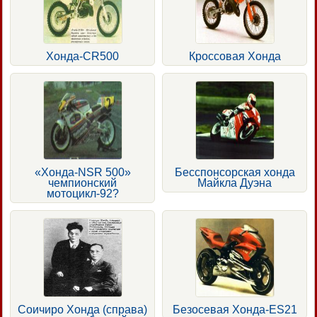
Хонда-CR500
Кроссовая Хонда
«Хонда-NSR 500»
Бесспонсорская хонда
чемпионский
Майкла Дуэна
мотоцикл-92?
Соичиро Хонда (справа)
Безосевая Хонда-ES21