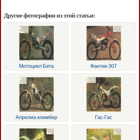
Другие фотографии из этой статьи:
Мотоцикл Бета
Фантик-307
Априлиа-климбер
Гас-Гас