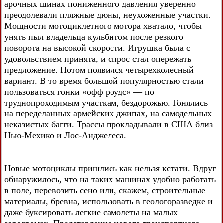
арочных шинах пониженного давления уверенно
преодолевали пляжные дюны, неухоженные участки.
Мощности мотоциклетного мотора хватало, чтобы
унять пыл владельца кульбитом после резкого
поворота на высокой скорости. Игрушка была с
удовольствием принята, и спрос стал опережать
предложение. Потом появился четырехколесный
вариант. В то время большой популярностью стали
пользоваться гонки «офф роудс» — по
труднопроходимым участкам, бездорожью. Гонялись
на переделанных армейских джипах, на самодельных
неказистых багги. Трассы прокладывали в США близ
Нью-Мехико и Лос-Анджелеса.
Новые мотоциклы пришлись как нельзя кстати. Вдруг
обнаружилось, что на таких машинах удобно работать
в поле, перевозить сено или, скажем, строительные
материалы, бревна, использовать в геологоразведке и
даже буксировать легкие самолеты на малых
аэродромах. Представление нового транспортного