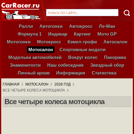
Ралли
Автогонки
Автокросс
Ле-Ман
Формула 1
Индикар
Картинг
Мото GP
Мотогонки
Мотокросс
Кэмел-трофи
Автосалон
Мотосалон
Спортивные модели
Модельки автомобилей
Вокруг колес
Панорама
Знаменитости
Наш собеседник
Звездный сбор
Личный архив
Информация
Статистика
ГЛАВНАЯ
МОТОСАЛОН
2026 ГОД
ВСЕ ЧЕТЫРЕ КОЛЕСА МОТОЦИКЛА
Все четыре колеса мотоцикла