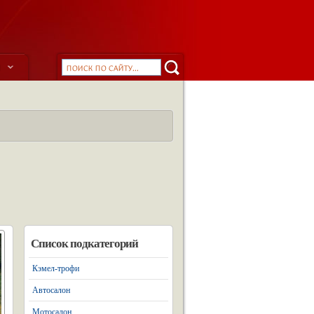
ы
Список подкатегорий
Кэмел-трофи
Автосалон
Мотосалон