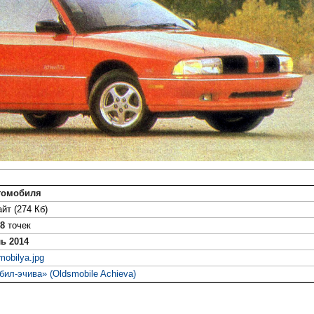
томобиля
йт (274 Кб)
08
точек
ь 2014
mobilya.jpg
ил-эчива» (Oldsmobile Achieva)