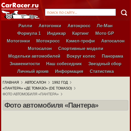
Ралли
Автогонки
Автокросс
Ле-Ман
Формула 1
Индикар
Картинг
Мото GP
Мотогонки
Мотокросс
Кэмел-трофи
Автосалон
Мотосалон
Спортивные модели
Модельки автомобилей
Вокруг колес
Панорама
Знаменитости
Наш собеседник
Звездный сбор
Личный архив
Информация
Статистика
ГЛАВНАЯ
АВТОСАЛОН
1992 ГОД
«ПАНТЕРА» «ДЕ ТОМАЗО» (DE TOMASO)
ФОТО АВТОМОБИЛЯ «ПАНТЕРА»
Фото автомобиля «Пантера»