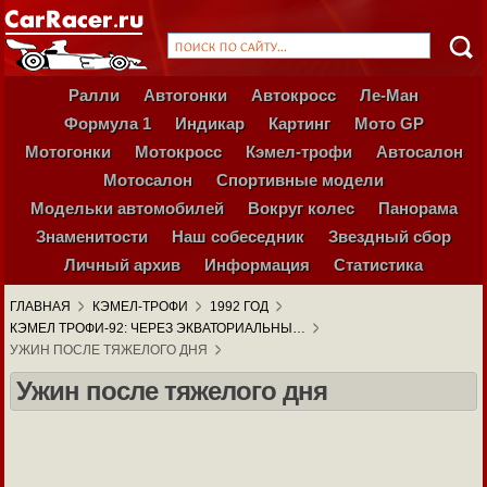
Ралли
Автогонки
Автокросс
Ле-Ман
Формула 1
Индикар
Картинг
Мото GP
Мотогонки
Мотокросс
Кэмел-трофи
Автосалон
Мотосалон
Спортивные модели
Модельки автомобилей
Вокруг колес
Панорама
Знаменитости
Наш собеседник
Звездный сбор
Личный архив
Информация
Статистика
ГЛАВНАЯ
КЭМЕЛ-ТРОФИ
1992 ГОД
КЭМЕЛ ТРОФИ-92: ЧЕРЕЗ ЭКВАТОРИАЛЬНЫ…
УЖИН ПОСЛЕ ТЯЖЕЛОГО ДНЯ
Ужин после тяжелого дня