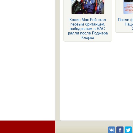
Колин Мак-Рей стал
После ф
первым британцем,
Наци
победившим в RAC-
ралли после Роджера
Кларка