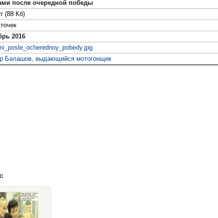
ами после очередной победы
т (88 Кб)
точек
брь 2016
mi_posle_ocherednoy_pobedy.jpg
р Балашов, выдающийся мотогонщик
: