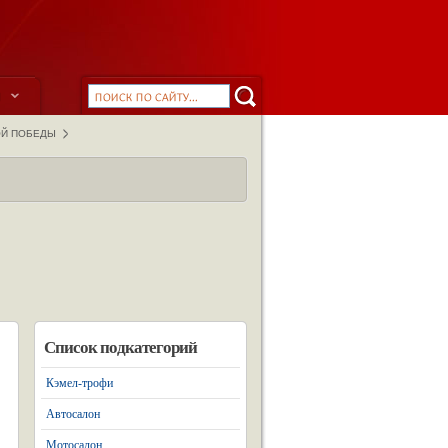
ы
ОЙ ПОБЕДЫ
Список подкатегорий
Кэмел-трофи
Автосалон
Мотосалон