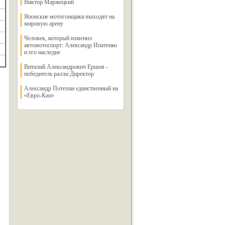
Виктор Маржецкий
Японские мотогонщики выходят на
мировую арену
Человек, который изменил
автомотоспорт: Александр Ипатенко
и его наследие
Виталий Александрович Ершов -
победитель ралли Директор
Александр Потехин единственный на
«Евро-Кап»