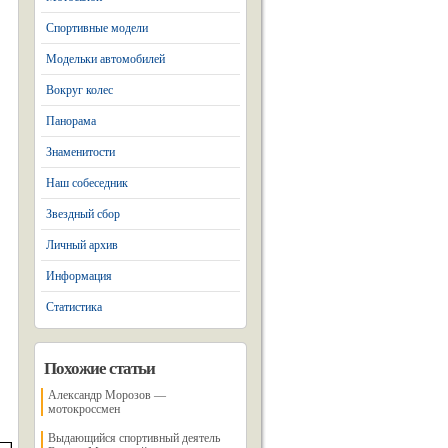
Спортивные модели
Модельки автомобилей
Вокруг колес
Панорама
Знаменитости
Наш собеседник
Звездный сбор
Личный архив
Информация
Статистика
Похожие статьи
Александр Морозов —
мотокроссмен
Выдающийся спортивный деятель