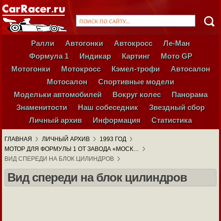
Ралли
Автогонки
Автокросс
Ле-Ман
Формула 1
Индикар
Картинг
Мото GP
Мотогонки
Мотокросс
Кэмел-трофи
Автосалон
Мотосалон
Спортивные модели
Модельки автомобилей
Вокруг колес
Панорама
Знаменитости
Наш собеседник
Звездный сбор
Личный архив
Информация
Статистика
ГЛАВНАЯ
ЛИЧНЫЙ АРХИВ
1993 ГОД
МОТОР ДЛЯ ФОРМУЛЫ 1 ОТ ЗАВОДА «МОСК…
ВИД СПЕРЕДИ НА БЛОК ЦИЛИНДРОВ
Вид спереди на блок цилиндров