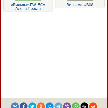
«Вильямс-FW15С»
Вильямс-ФВ08
Алена Проста