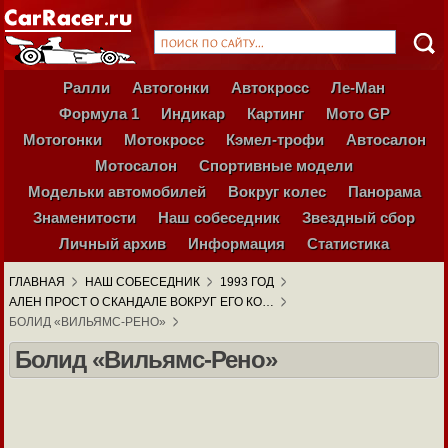
Ралли
Автогонки
Автокросс
Ле-Ман
Формула 1
Индикар
Картинг
Мото GP
Мотогонки
Мотокросс
Кэмел-трофи
Автосалон
Мотосалон
Спортивные модели
Модельки автомобилей
Вокруг колес
Панорама
Знаменитости
Наш собеседник
Звездный сбор
Личный архив
Информация
Статистика
ГЛАВНАЯ
НАШ СОБЕСЕДНИК
1993 ГОД
АЛЕН ПРОСТ О СКАНДАЛЕ ВОКРУГ ЕГО КО…
БОЛИД «ВИЛЬЯМС-РЕНО»
Болид «Вильямс-Рено»