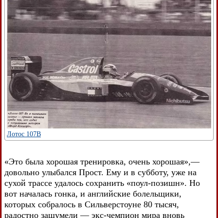
Лотос 107В
«Это была хорошая тренировка, очень хорошая»,—
довольно улыбался Прост. Ему и в субботу, уже на
сухой трассе удалось сохранить «поул-позишн». Но
вот началась гонка, и английские болельщики,
которых собралось в Сильверстоуне 80 тысяч,
радостно зашумели — экс-чемпион мира вновь