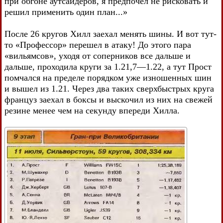
при обгоне аутсайдеров, я предпочел не рисковать и
решил применить один план...»
После 26 кругов Хилл заехал менять шины. И вот тут-
то «Профессор» перешел в атаку! До этого пара
«вильямсов», уходя от соперников все дальше и
дальше, проходила круги за 1.21,7—1.22, а тут Прост
помчался на пределе порядком уже изношенных шин
и вышел из 1.21. Через два таких сверхбыстрых круга
француз заехал в боксы и выскочил из них на свежей
резине менее чем на секунду впереди Хилла.