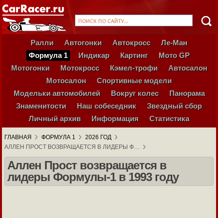
Ралли
Автогонки
Автокросс
Ле-Ман
Формула 1
Индикар
Картинг
Мото GP
Мотогонки
Мотокросс
Кэмел-трофи
Автосалон
Мотосалон
Спортивные модели
Модельки автомобилей
Вокруг колес
Панорама
Знаменитости
Наш собеседник
Звездный сбор
Личный архив
Информация
Статистика
ГЛАВНАЯ
ФОРМУЛА 1
2026 ГОД
АЛЛЕН ПРОСТ ВОЗВРАЩАЕТСЯ В ЛИДЕРЫ Ф…
Аллен Прост возвращается в
лидеры Формулы-1 в 1993 году