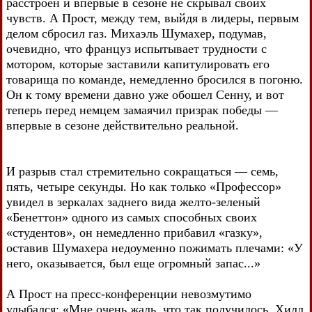
расстроен и впервые в сезоне не скрывал своих
чувств. А Прост, между тем, выйдя в лидеры, первым
делом сбросил газ. Михаэль Шумахер, подумав,
очевидно, что француз испытывает трудности с
мотором, которые заставили капитулировать его
товарища по команде, немедленно бросился в погоню.
Он к тому времени давно уже обошел Сенну, и вот
теперь перед немцем замаячил призрак победы —
впервые в сезоне действительно реальной.
И разрыв стал стремительно сокращаться — семь,
пять, четыре секунды. Но как только «Профессор»
увидел в зеркалах заднего вида желто-зеленый
«Бенеттон» одного из самых способных своих
«студентов», он немедленно прибавил «газку»,
оставив Шумахера недоуменно пожимать плечами: «У
него, оказывается, был еще огромный запас...»
А Прост на пресс-конференции невозмутимо
улыбался: «Мне очень жаль, что так получилось. Хилл