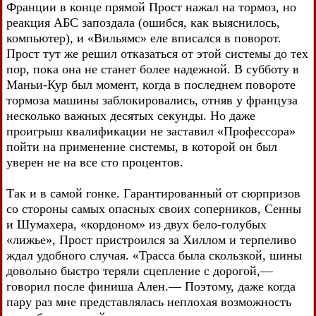
Франции в конце прямой Прост нажал на тормоз, но
реакция АБС запоздала (ошибся, как выяснилось,
компьютер), и «Вильямс» еле вписался в поворот.
Прост тут же решил отказаться от этой системы до тех
пор, пока она не станет более надежной. В субботу в
Маньи-Кур был момент, когда в последнем повороте
тормоза машины заблокировались, отняв у француза
несколько важных десятых секунды. Но даже
проигрыш квалификации не заставил «Профессора»
пойти на применение системы, в которой он был
уверен не на все сто процентов.
Так и в самой гонке. Гарантированный от сюрпризов
со стороны самых опасных своих соперников, Сенны
и Шумахера, «кордоном» из двух бело-голубых
«лижье», Прост пристроился за Хиллом и терпеливо
ждал удобного случая. «Трасса была скользкой, шины
довольно быстро теряли сцепление с дорогой,—
говорил после финиша Ален.— Поэтому, даже когда
пару раз мне представлялась неплохая возможность