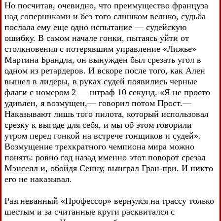
Но посчитав, очевидно, что преимущество француза
над соперниками и без того слишком велико, судьба
послала ему еще одно испытание — судейскую
ошибку. В самом начале гонки, пытаясь уйти от
столкновения с потерявшим управление «Лижье»
Мартина Брандла, он вынужден был срезать угол в
одном из ретардеров. И вскоре после того, как Ален
вышел в лидеры, в руках судей появились черные
флаги с номером 2 — штраф 10 секунд. «Я не просто
удивлен, я возмущен,— говорил потом Прост.—
Наказывают лишь того пилота, который использовал
срезку к выгоде для себя, и мы oб этом говорили
утром перед гонкой на встрече гонщиков и судей».
Возмущение трехкратного чемпиона мира можно
понять: ровно год назад именно этот поворот срезал
Мэнселл и, обойдя Сенну, выиграл Гран-при. И никто
его не наказывал.
Разгневанный «Профессор» вернулся на трассу только
шестым и за считанные круги расквитался с