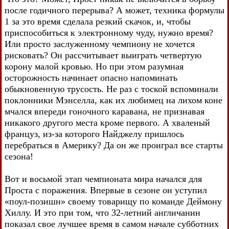
после годичного перерыва? А может, техника формулы
1 за это время сделала резкий скачок, и, чтобы
приспособиться к электронному чуду, нужно время?
Или просто заслуженному чемпиону не хочется
рисковать? Он рассчитывает выиграть четвертую
корону малой кровью. Но при этом разумная
осторожность начинает опасно напоминать
обыкновенную трусость. Не раз с тоской вспоминали
поклонники Мэнселла, как их любимец на лихом коне
мчался впереди гоночного каравана, не признавая
никакого другого места кроме первого. А хваленый
француз, из-за которого Найджелу пришлось
перебраться в Америку? Да он же проиграл все старты
сезона!
Вот и восьмой этап чемпионата мира начался для
Проста с поражения. Впервые в сезоне он уступил
«поул-позишн» своему товарищу по команде Деймону
Хиллу. И это при том, что 32-летний англичанин
показал свое лучшее время в самом начале субботних