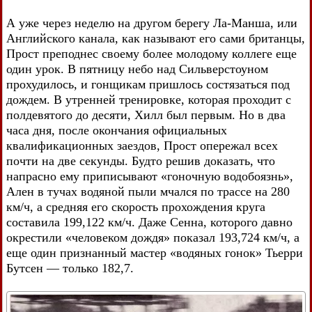
А уже через неделю на другом берегу Ла-Манша, или
Английского канала, как называют его сами британцы,
Прост преподнес своему более молодому коллеге еще
один урок. В пятницу небо над Сильверстоуном
прохудилось, и гонщикам пришлось состязаться под
дождем. В утренней тренировке, которая проходит с
полдевятого до десяти, Хилл был первым. Но в два
часа дня, после окончания официальных
квалификационных заездов, Прост опережал всех
почти на две секунды. Будто решив доказать, что
напрасно ему приписывают «гоночную водобоязнь»,
Ален в тучах водяной пыли мчался по трассе на 280
км/ч, а средняя его скорость прохождения круга
составила 199,122 км/ч. Даже Сенна, которого давно
окрестили «человеком дождя» показал 193,724 км/ч, а
еще один признанный мастер «водяных гонок» Тьерри
Бутсен — только 182,7.