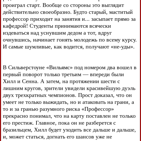
проиграл старт. Вообще со стороны это выглядит
действительно своеобразно. Будто старый, маститый
профессор приходит на занятия и... засыпает прямо за
кафедрой! Студенты принимаются всячески
издеваться над уснувшим дедом а тот, вдруг
очнувшись, начинает гонять молодежь по всему курсу.
И самые шумливые, как водится, получают «не-уды».
В Сильверстоуне «Вильямс» под номером два вошел в
первый поворот только третьим — впереди были
Хилл и Сенна. А затем, на протяжении шести с
лишним кругов, зрители увидели красивейшую дуэль
двух трехкратных чемпионов. Прост доказал, что он
умеет не только выжидать, но и атаковать на грани, а
то и за гранью разумного риска «Профессор»
прекрасно понимал, что на карту поставлен не только
его престиж. Главное, пока он не разберется с
бразильцем, Хилл будет уходить все дальше и дальше,
и, может статься, догнать его шансов уже не