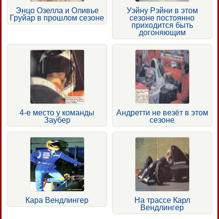
Энцо Озелла и Оливье
Уэйну Рэйни в этом
Груйар в прошлом сезоне
сезоне постоянно
приходится быть
догоняющим
4-е место у команды
Андретти не везёт в этом
Заубер
сезоне
Кара Вендлингер
На трассе Карл
Вендлингер