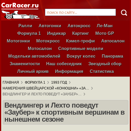
Ралли
Автогонки
Автокросс
Ле-Ман
Формула 1
Индикар
Картинг
Мото GP
Мотогонки
Мотокросс
Кэмел-трофи
Автосалон
Мотосалон
Спортивные модели
Модельки автомобилей
Вокруг колес
Панорама
Знаменитости
Наш собеседник
Звездный сбор
Личный архив
Информация
Статистика
ГЛАВНАЯ
ФОРМУЛА 1
1993 ГОД
НАМЕРЕНИЯ ШВЕЙЦАРСКОЙ «КОНЮШНИ» «ЗА…
ВЕНДЛИНГЕР И ЛЕХТО ПОВЕДУТ «ЗАУБЕР»…
Вендлингер и Лехто поведут
«Заубер» к спортивным вершинам в
нынешнем сезоне