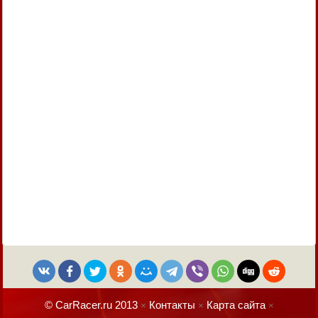
© CarRacer.ru 2013
Контакты
Карта сайта
×
×
×