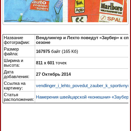
Название
Вендлингер и Лехто поведут «Заубер» к 
фотографии:
сезоне
Размер
167975
байт (165 Кб)
файла:
Ширина и
811 x 601
точек
высота:
Дата
27 Октябрь 2014
добавления:
Ссылка на
vendlinger_i_lehto_povedut_zauber_k_sportiv
картинку:
Статья
Намерения швейцарской «конюшни» «Заубер» 
расположения: