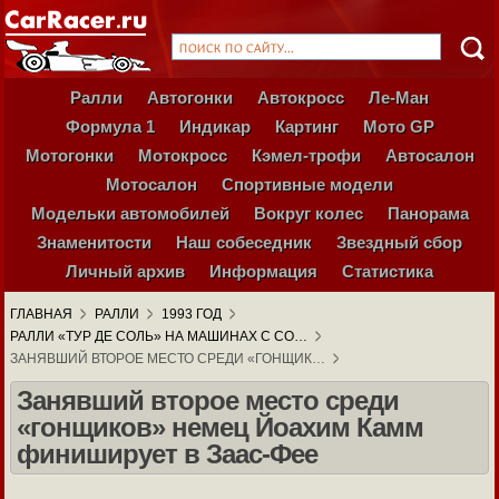
Ралли
Автогонки
Автокросс
Ле-Ман
Формула 1
Индикар
Картинг
Мото GP
Мотогонки
Мотокросс
Кэмел-трофи
Автосалон
Мотосалон
Спортивные модели
Модельки автомобилей
Вокруг колес
Панорама
Знаменитости
Наш собеседник
Звездный сбор
Личный архив
Информация
Статистика
ГЛАВНАЯ
РАЛЛИ
1993 ГОД
РАЛЛИ «ТУР ДЕ СОЛЬ» НА МАШИНАХ С СО…
ЗАНЯВШИЙ ВТОРОЕ МЕСТО СРЕДИ «ГОНЩИК…
Занявший второе место среди
«гонщиков» немец Йоахим Камм
финиширует в Заас-Фее