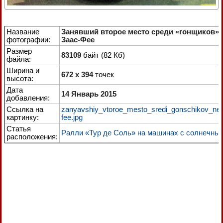
Название
Занявший второе место среди «гонщиков»
фотографии:
Заас-Фее
Размер
83109
байт (82 Кб)
файла:
Ширина и
672 x 394
точек
высота:
Дата
14 Январь 2015
добавления:
Ссылка на
zanyavshiy_vtoroe_mesto_sredi_gonschikov_ne
картинку:
fee.jpg
Статья
Ралли «Тур де Соль» на машинах с солнечны
расположения: