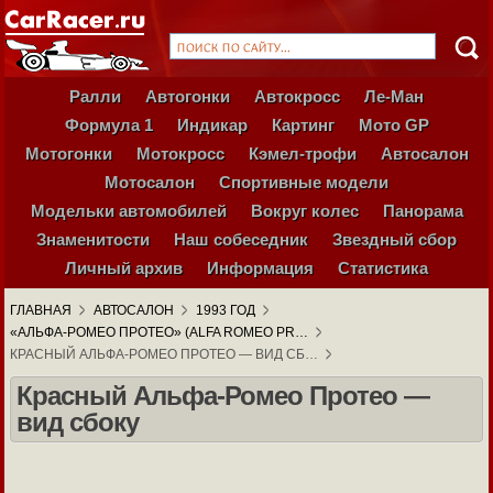
Ралли
Автогонки
Автокросс
Ле-Ман
Формула 1
Индикар
Картинг
Мото GP
Мотогонки
Мотокросс
Кэмел-трофи
Автосалон
Мотосалон
Спортивные модели
Модельки автомобилей
Вокруг колес
Панорама
Знаменитости
Наш собеседник
Звездный сбор
Личный архив
Информация
Статистика
ГЛАВНАЯ
АВТОСАЛОН
1993 ГОД
«АЛЬФА-РОМЕО ПРОТЕО» (ALFA ROMEO PR…
КРАСНЫЙ АЛЬФА-РОМЕО ПРОТЕО — ВИД СБ…
Красный Альфа-Ромео Протео —
вид сбоку