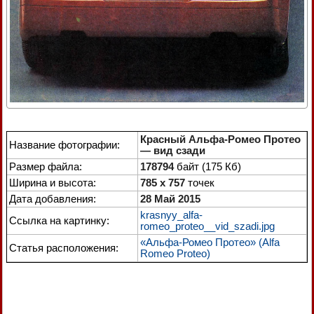
Красный Альфа-Ромео Протео
Название фотографии:
— вид сзади
Размер файла:
178794
байт (175 Кб)
Ширина и высота:
785 x 757
точек
Дата добавления:
28 Май 2015
krasnyy_alfa-
Ссылка на картинку:
romeo_proteo__vid_szadi.jpg
«Альфа-Ромео Протео» (Alfa
Статья расположения:
Romeo Proteo)