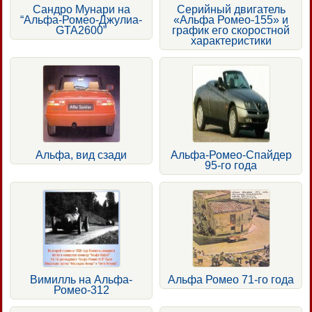
Сандро Мунари на
Серийный двигатель
“Альфа-Ромео-Джулиа-
«Альфа Ромео-155» и
GTA2600”
график его скоростной
характеристики
Альфа, вид сзади
Альфа-Ромео-Спайдер
95-го года
Вимилль на Альфа-
Альфа Ромео 71-го года
Ромео-312