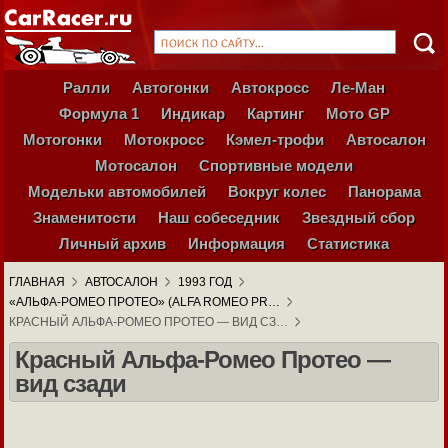
Ралли
Автогонки
Автокросс
Ле-Ман
Формула 1
Индикар
Картинг
Мото GP
Мотогонки
Мотокросс
Кэмел-трофи
Автосалон
Мотосалон
Спортивные модели
Модельки автомобилей
Вокруг колес
Панорама
Знаменитости
Наш собеседник
Звездный сбор
Личный архив
Информация
Статистика
ГЛАВНАЯ
АВТОСАЛОН
1993 ГОД
«АЛЬФА-РОМЕО ПРОТЕО» (ALFA ROMEO PR…
КРАСНЫЙ АЛЬФА-РОМЕО ПРОТЕО — ВИД СЗ…
Красный Альфа-Ромео Протео —
вид сзади