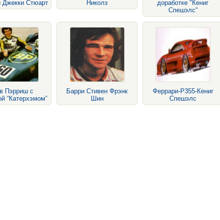
и Джекки Стюарт
Николз
доработке "Кениг
Спешэлс"
в Пэрриш с
Барри Стивен Фрэнк
Феррари-Р355-Кениг
й “Катерхэмом”
Шин
Спешэлс