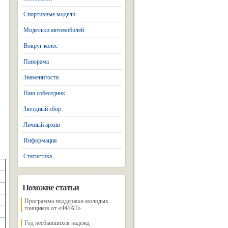
Спортивные модели
Модельки автомобилей
Вокруг колес
Панорама
Знаменитости
Наш собеседник
Звездный сбор
Личный архив
Информация
Статистика
Похожие статьи
Программа поддержки молодых
гонщиков от «ФИАТ»
Год несбывшихся надежд