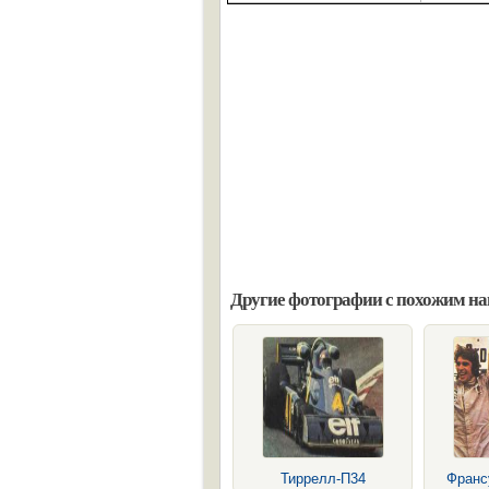
Другие фотографии с похожим н
Тиррелл-П34
Франс