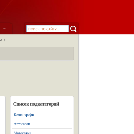
ы
М
Список подкатегорий
Кэмел-трофи
Автосалон
Мотосалон