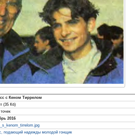
сс с Кеном Тиррелом
т (35 Кб)
точек
брь 2016
s_s_kenom_tirrelom.jpg
с, подающий надежды молодой гонщик