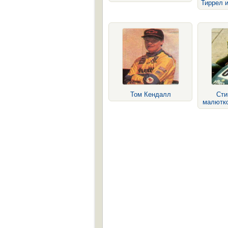
Тиррел 
Том Кендалл
Сти
малютко