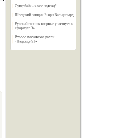
Супербайк - класс надежд?
Шведский гонщик Бьорн Вальдегаард
Русский гонщик впервые участвует в
«формуле 3»
Второе московское ралли
«Надежда-91»