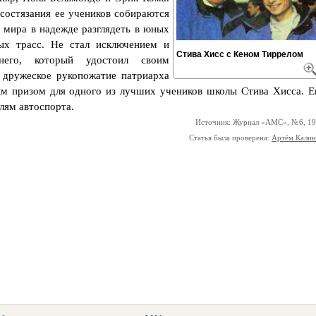
состязания ее учеников собираются
 мира в надежде разглядеть в юных
ых трасс. Не стал исключением и
Стива Хисс с Кеном Тиррелом
его, который удостоил своим
 дружеское рукопожатие патриарха
м призом для одного из лучших учеников школы Стива Хисса. Е
лям автоспорта.
Источник: Журнал «АМС», №6, 1
Статья была проверена:
Артём Кали