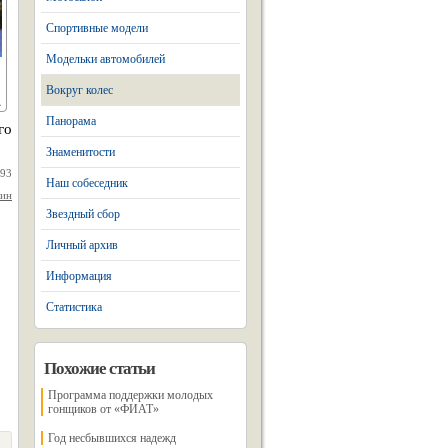
Спортивные модели
Модельки автомобилей
Вокруг колес
Панорама
го
Знаменитости
993
Наш собеседник
нин
Звездный сбор
Личный архив
Информация
Статистика
Похожие статьи
Программа поддержки молодых
гонщиков от «ФИАТ»
Год несбывшихся надежд