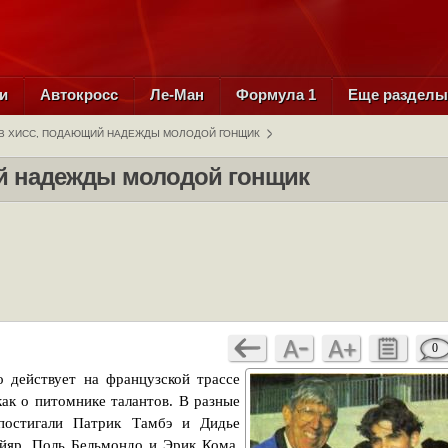
и
Автокросс
Ле-Ман
Формула 1
Еще раздел
В ХИСС, ПОДАЮЩИЙ НАДЕЖДЫ МОЛОДОЙ ГОНЩИК
й надежды молодой гонщик
0
 действует на французской трассе
как о питомнике талантов. В разные
постигали Патрик Тамбэ и Дидье
йяр, Поль Бельмондо и Эрик Кома.