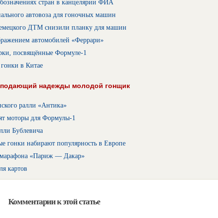
обозначениях стран в канцелярии ФИА
иального автовоза для гоночных машин
емецкого ДТМ снизили планку для машин
бражением автомобилей «Феррари»
рки, посвящённые Формуле-1
 гонки в Китае
, подающий надежды молодой гонщик
нского ралли «Антика»
ят моторы для Формулы-1
алли Бублевича
ые гонки набирают популярность в Европе
 марафона «Париж — Дакар»
ля картов
Комментарии к этой статье