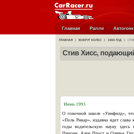
Главная
Ралли
Автогонк
ГЛАВНАЯ
ВОКРУГ КОЛЕС
1993 ГОД
СТИ
Стив Хисс, подающи
Июнь 1993
О гоночной школе «Уинфилд», что
«Поль Рикар», издавна идет слава 
годы водительскую науку здесь 
Пирони, Ален Прост и Оливье Гру