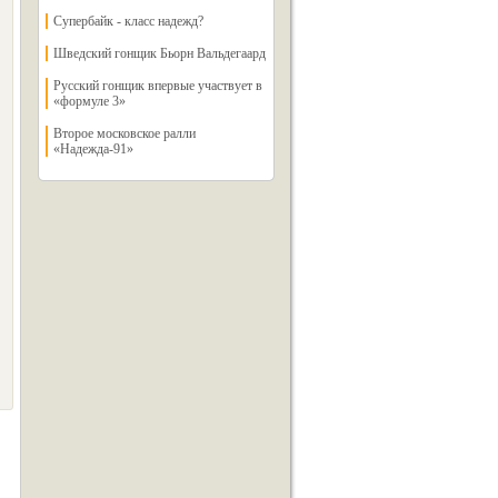
Супербайк - класс надежд?
Шведский гонщик Бьорн Вальдегаард
Русский гонщик впервые участвует в
«формуле 3»
Второе московское ралли
«Надежда-91»