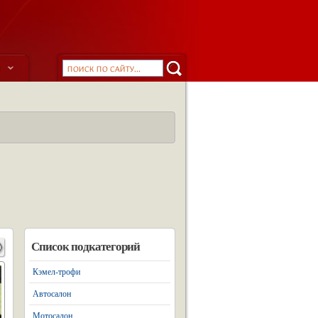
ы
Список подкатегорий
Кэмел-трофи
Автосалон
Мотосалон