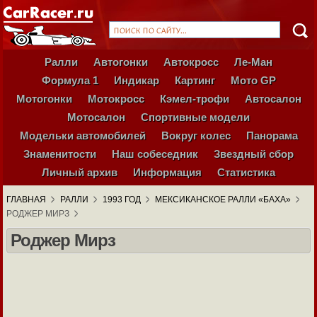
Ралли
Автогонки
Автокросс
Ле-Ман
Формула 1
Индикар
Картинг
Мото GP
Мотогонки
Мотокросс
Кэмел-трофи
Автосалон
Мотосалон
Спортивные модели
Модельки автомобилей
Вокруг колес
Панорама
Знаменитости
Наш собеседник
Звездный сбор
Личный архив
Информация
Статистика
ГЛАВНАЯ
РАЛЛИ
1993 ГОД
МЕКСИКАНСКОЕ РАЛЛИ «БАХА»
РОДЖЕР МИРЗ
Роджер Мирз