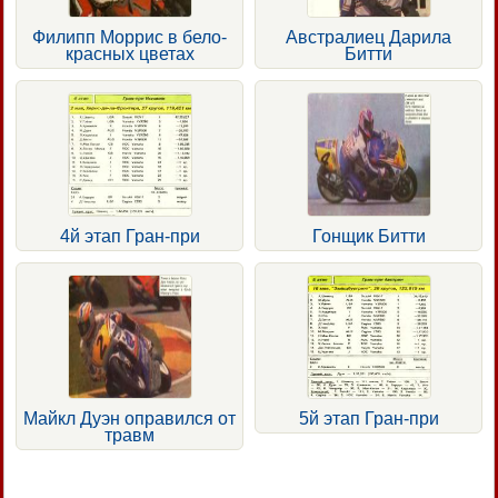
Филипп Моррис в бело-
Австралиец Дарила
красных цветах
Битти
4й этап Гран-при
Гонщик Битти
Майкл Дуэн оправился от
5й этап Гран-при
травм