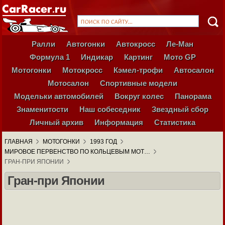
Ралли
Автогонки
Автокросс
Ле-Ман
Формула 1
Индикар
Картинг
Мото GP
Мотогонки
Мотокросс
Кэмел-трофи
Автосалон
Мотосалон
Спортивные модели
Модельки автомобилей
Вокруг колес
Панорама
Знаменитости
Наш собеседник
Звездный сбор
Личный архив
Информация
Статистика
ГЛАВНАЯ
МОТОГОНКИ
1993 ГОД
МИРОВОЕ ПЕРВЕНСТВО ПО КОЛЬЦЕВЫМ МОТ…
ГРАН-ПРИ ЯПОНИИ
Гран-при Японии