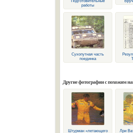
Подготовительные
Вруч
работы
Сухопутная часть
Резул
поединка
Другие фотографии с похожим н
Штурман «летающего
Лри Ва