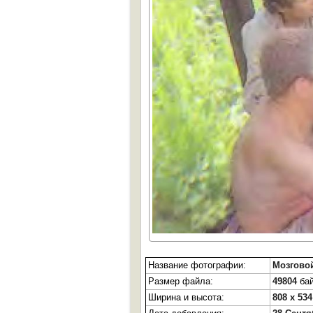
Название фотографии:
Мозгово
Размер файла:
49804
бай
Ширина и высота:
808 x 534