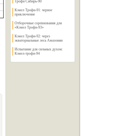
Трофи Сибирь-90
Кэмел Трофи-91: черное
приключение
Отборочные соревнования для
«Кэмел Трофи-93»
Кэмел Трофи-92: через
экваториальные леса Амазонии
Испытание для сильных духом:
Кэмел-трофи-94