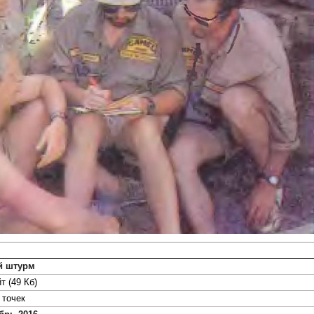
й штурм
т (49 Кб)
точек