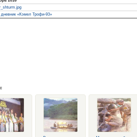
брь 2016
_shturm.jpg
 дневник «Кэмел Трофи-93»
: