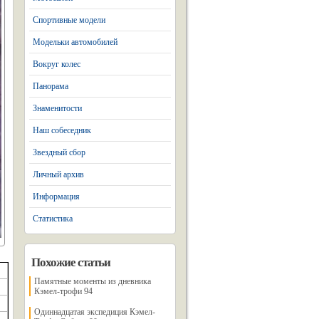
Спортивные модели
Модельки автомобилей
Вокруг колес
Панорама
Знаменитости
Наш собеседник
Звездный сбор
Личный архив
Информация
Статистика
Похожие статьи
Памятные моменты из дневника
Кэмел-трофи 94
Одиннадцатая экспедиция Кэмел-