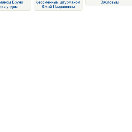
маном Бруно
бессменным штурманом
Зябловым
ерглундом
Юхой Пиироненом