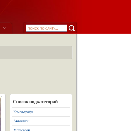
ы
Список подкатегорий
Кэмел-трофи
Автосалон
Мотосалон