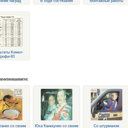
ение наград
В ходе состязания
Монтажные работы
ьтаты Кэмел-
Трофи-93
аименованием:
танен со своим
Юха Канккунен со своим
Со штурманом