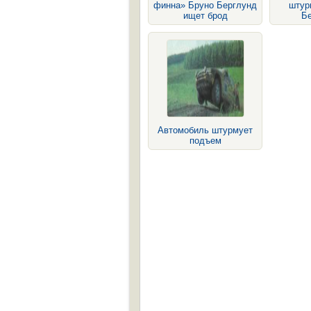
финна» Бруно Берглунд
штур
ищет брод
Б
Автомобиль штурмует
подъем