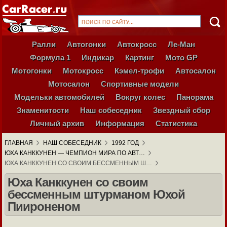
Ралли
Автогонки
Автокросс
Ле-Ман
Формула 1
Индикар
Картинг
Мото GP
Мотогонки
Мотокросс
Кэмел-трофи
Автосалон
Мотосалон
Спортивные модели
Модельки автомобилей
Вокруг колес
Панорама
Знаменитости
Наш собеседник
Звездный сбор
Личный архив
Информация
Статистика
ГЛАВНАЯ
НАШ СОБЕСЕДНИК
1992 ГОД
ЮХА КАНККУНЕН — ЧЕМПИОН МИРА ПО АВТ…
ЮХА КАНККУНЕН СО СВОИМ БЕССМЕННЫМ Ш…
Юха Канккунен со своим
бессменным штурманом Юхой
Пиироненом