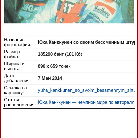
Название
Юха Канккунен со своим бессменным шту
фотографии:
Размер
185290
байт (181 Кб)
файла:
Ширина и
890 x 659
точек
высота:
Дата
7 Май 2014
добавления:
Ссылка на
yuha_kankkunen_so_svoim_bessmennym_shtur
картинку:
Статья
Юха Канккунен — чемпион мира по авторалли
расположения: