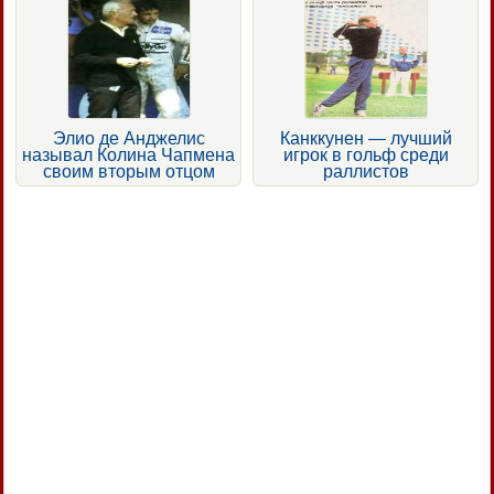
Элио де Анджелис
Канккунен — лучший
называл Колина Чапмена
игрок в гольф среди
своим вторым отцом
раллистов