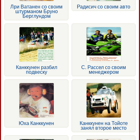
Лри Ватанен со своим
Радисич со своим авто
штурманом Бруно
Берглундом
Канккунен разбил
С. Рассел со своим
подвеску
менеджером
Юха Канккунен
Канккунен на Тойоте
занял второе место