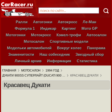
Ралли
Автогонки
Автокросс
Ле-Ман
Формула 1
Индикар
Картинг
Мото GP
Мотогонки
Мотокросс
Кэмел-трофи
Автосалон
Мотосалон
Спортивные модели
Модельки автомобилей
Вокруг колес
Панорама
Знаменитости
Наш собеседник
Звездный сбор
Личный архив
Информация
Статистика
ГЛАВНАЯ
МОТОСАЛОН
1994 ГОД
ДУКАТИ 900SS СУПЕРЛАЙТ (DUCATI 900 …
КРАСАВЕЦ ДУКАТИ
Красавец Дукати