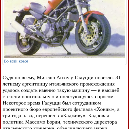
Во всей красе
Судя по всему, Мигелю Анхелу Галуцци повезло. 31-
летнему аргентинцу итальянского происхождения
удалось создать именно такую машину — в высшей
степени оригинальную и пользующуюся спросом.
Некоторое время Галуцци был сотрудником
проектного бюро европейского филиала «Хонды», а
три года назад перешел в «Кадживу». Кадровая
политика Массимо Борди, технического директора
итальянского концерна, объединяющего марки