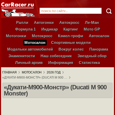
Ралли
Автогонки
Автокросс
Ле-Ман
Формула 1
Индикар
Картинг
Мото GP
Мотогонки
Мотокросс
Кэмел-трофи
Автосалон
Мотосалон
Спортивные модели
Модельки автомобилей
Вокруг колес
Панорама
Знаменитости
Наш собеседник
Звездный сбор
Личный архив
Информация
Статистика
ГЛАВНАЯ
МОТОСАЛОН
2026 ГОД
«ДУКАТИ-М900-МОНСТР» (DUCATI M 900 …
«Дукати-М900-Монстр» (Ducati M 900
Monster)