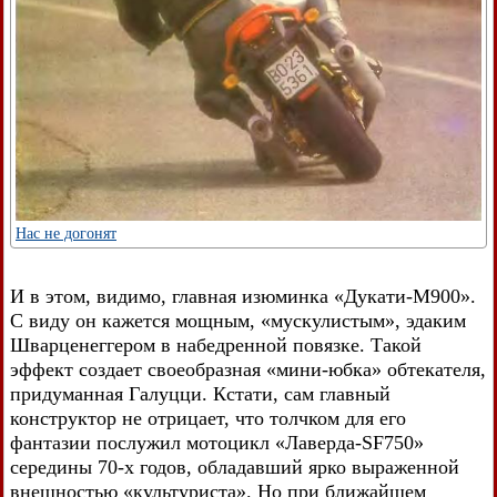
Нас не догонят
И в этом, видимо, главная изюминка «Дукати-М900».
С виду он кажется мощным, «мускулистым», эдаким
Шварценеггером в набедренной повязке. Такой
эффект создает своеобразная «мини-юбка» обтекателя,
придуманная Галуцци. Кстати, сам главный
конструктор не отрицает, что толчком для его
фантазии послужил мотоцикл «Лаверда-SF750»
середины 70-х годов, обладавший ярко выраженной
внешностью «культуриста». Но при ближайшем