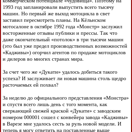
коммерческом потенциале «чудовища». Поэтому на
1993 год запланировали выпустить всего тысячу
машин. Но первый же выход мотоцикла в свет
заставил пересмотреть планы. На Кёльнском
мотосалоне в октябре 1992 года «Монстр» заслужил
восторженные отзывы публики и прессы. Так что
даже окончательный «потолок» в три тысячи машин
(это был уже предел производственных возможностей
«Кадживы») огорчил агентов по продаже мотоциклов
и дилеров во многих странах мира.
За счет чего же «Дукати» удалось добиться такого
успеха? И заслуживает ли новая машина столь щедро
расточаемых ей похвал?
За неделю до официального представления «Монстра»
и спустя всего лишь день с того момента, как
сверкающий свежей краской «Дукати» с заводским
номером 000001 сошел с конвейера завода «Кадживы»
в Варезе мне удалось сесть за руль новой модели. И
теперь я могу ответить на поставленные выше