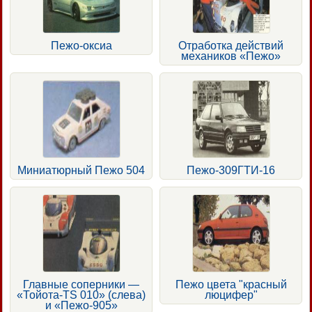
Пежо-оксиа
Отработка действий
механиков «Пежо»
Миниатюрный Пежо 504
Пежо-309ГТИ-16
Главные соперники —
Пежо цвета "красный
«Тойота-TS 010» (слева)
люцифер"
и «Пежо-905»