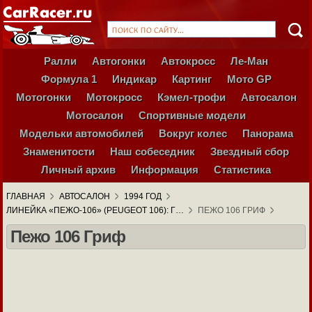
Ралли
Автогонки
Автокросс
Ле-Ман
Формула 1
Индикар
Картинг
Мото GP
Мотогонки
Мотокросс
Кэмел-трофи
Автосалон
Мотосалон
Спортивные модели
Модельки автомобилей
Вокруг колес
Панорама
Знаменитости
Наш собеседник
Звездный сбор
Личный архив
Информация
Статистика
ГЛАВНАЯ
АВТОСАЛОН
1994 ГОД
ЛИНЕЙКА «ПЕЖО-106» (PEUGEOT 106): Г…
ПЕЖО 106 ГРИФ
Пежо 106 Гриф