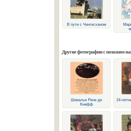
В пути с Чингисханом
Мар
м
Другие фотографии с похожим н
Шевалье Рене де
24-летн
Книфф