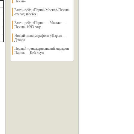
Пекин»
Ралли-рейд «Париж-Москва-Пекин»
откладывается
Ралли-рейд «Париж — Москва —
Пекин» 1993 года
Новый глава марафона «Париж —
Дакар»
Первый трансафриканский марафон
Париж — Кейптаун