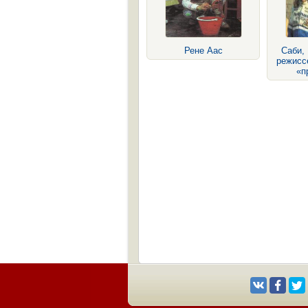
Рене Аас
Саби, 
режисс
«п