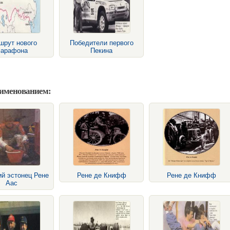
шрут нового
Победители первого
арафона
Пекина
аименованием:
ий эстонец Рене
Рене де Книфф
Рене де Книфф
Аас