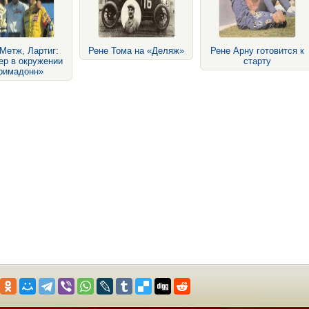
Метж, Лартиг:
Рене Тома на «Деляж»
Рене Арну готовится к
ер в окружении
старту
римадонн»