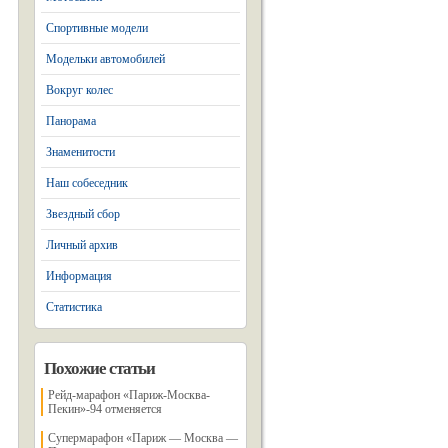
Спортивные модели
Модельки автомобилей
Вокруг колес
Панорама
Знаменитости
Наш собеседник
Звездный сбор
Личный архив
Информация
Статистика
Похожие статьи
Рейд-марафон «Париж-Москва-
Пекин»-94 отменяется
Супермарафон «Париж — Москва —