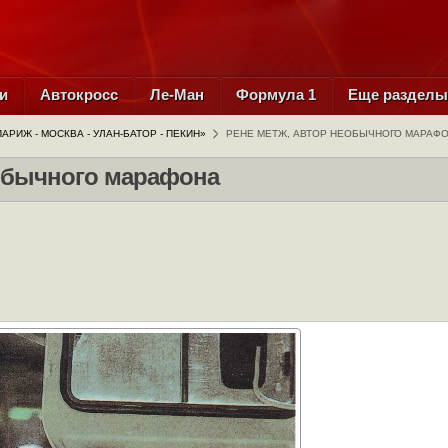
и
Автокросс
Ле-Ман
Формула 1
Еще раздел
АРИЖ - МОСКВА - УЛАН-БАТОР - ПЕКИН»
РЕНЕ МЕТЖ, АВТОР НЕОБЫЧНОГО МАРАФ
еобычного марафона