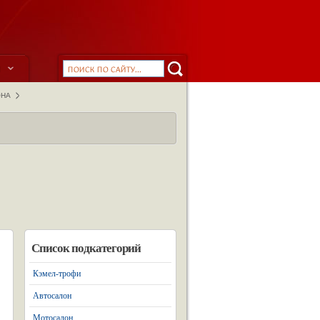
ы
ОНА
Список подкатегорий
Кэмел-трофи
Автосалон
Мотосалон