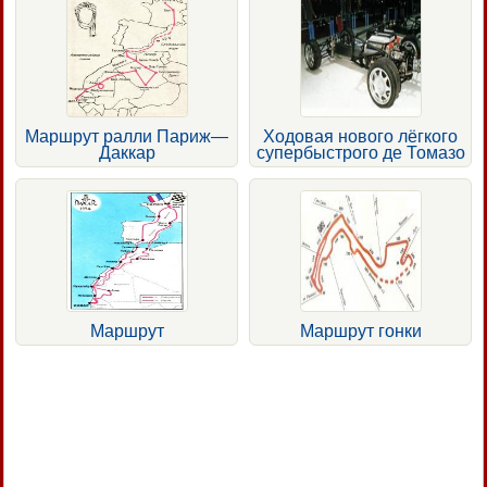
Маршрут ралли Париж—
Ходовая нового лёгкого
Даккар
супербыстрого де Томазо
Маршрут
Маршрут гонки