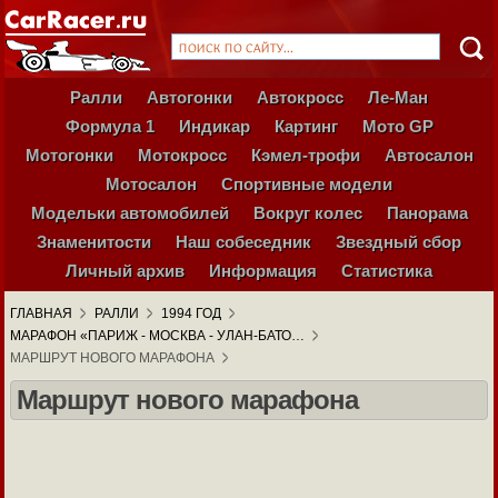
Ралли
Автогонки
Автокросс
Ле-Ман
Формула 1
Индикар
Картинг
Мото GP
Мотогонки
Мотокросс
Кэмел-трофи
Автосалон
Мотосалон
Спортивные модели
Модельки автомобилей
Вокруг колес
Панорама
Знаменитости
Наш собеседник
Звездный сбор
Личный архив
Информация
Статистика
ГЛАВНАЯ
РАЛЛИ
1994 ГОД
МАРАФОН «ПАРИЖ - МОСКВА - УЛАН-БАТО…
МАРШРУТ НОВОГО МАРАФОНА
Маршрут нового марафона