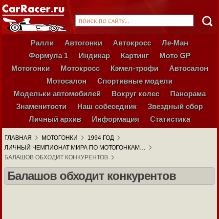
Ралли
Автогонки
Автокросс
Ле-Ман
Формула 1
Индикар
Картинг
Мото GP
Мотогонки
Мотокросс
Кэмел-трофи
Автосалон
Мотосалон
Спортивные модели
Модельки автомобилей
Вокруг колес
Панорама
Знаменитости
Наш собеседник
Звездный сбор
Личный архив
Информация
Статистика
ГЛАВНАЯ
МОТОГОНКИ
1994 ГОД
ЛИЧНЫЙ ЧЕМПИОНАТ МИРА ПО МОТОГОНКАМ…
БАЛАШОВ ОБХОДИТ КОНКУРЕНТОВ
Балашов обходит конкурентов