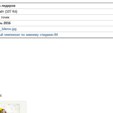
а лидеров
йт (107 Кб)
точек
ь 2016
_liderov.jpg
й чемпионат по зимнему спидвею-94
: