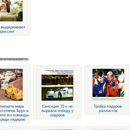
е выдерживают
прессинг
аименованием:
пионате мира
Сенсация 70-х не
Тройка лидеров-
ототипов Брун и
вырвала победу у
раллистов
или его команды
лидеров
среди лидеров