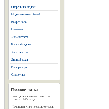
Спортивные модели
Модельки автомобилей
Вокруг колес
Панорама
Знаменитости
Наш собеседник
Звездный сбор
Личный архив
Информация
Статистика
Похожие статьи
Командный чемпионат мира по
спидвею 1994 года
Чемпионат мира по спидвею среди