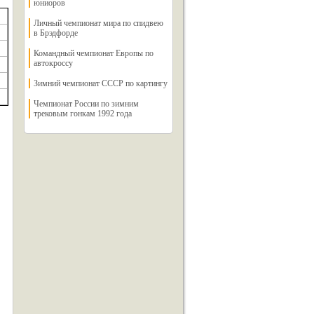
юниоров
Личный чемпионат мира по спидвею
в Брэдфорде
Командный чемпионат Европы по
автокроссу
Зимний чемпионат СССР по картингу
Чемпионат России по зимним
трековым гонкам 1992 года