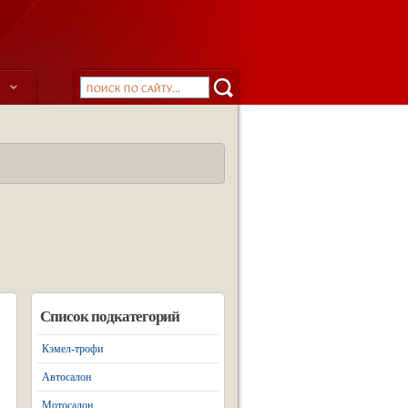
ы
Список подкатегорий
Кэмел-трофи
Автосалон
Мотосалон