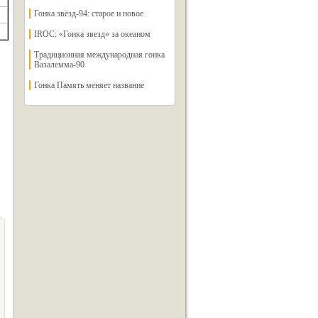
Гонка звёзд-94: старое и новое
IROC: «Гонка звезд» за океаном
Традиционная международная гонка
Вазалемма-90
Гонка Память меняет название