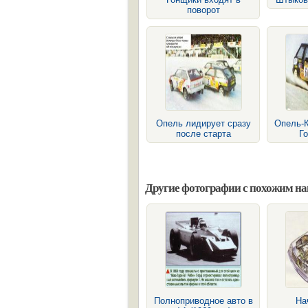
поворот
Опель лидирует сразу
Опель-К
после старта
Го
Другие фотографии с похожим н
Полноприводное авто в
На