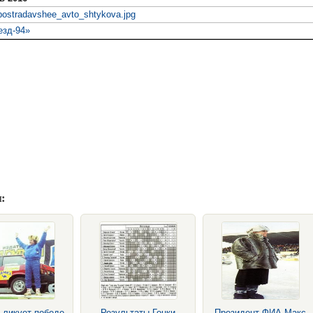
postradavshee_avto_shtykova.jpg
езд-94»
:
 ликует победе
Результаты Гонки
Президент ФИА Макс