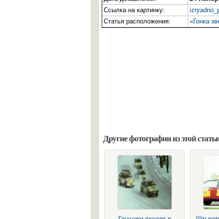
Ссылка на картинку:
izryadno_
Статья расположения:
«Гонка зв
Другие фотографии из этой статьи
Гонщики входят в
Штыков