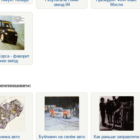
звезд-94
Мосли
орса - фаворит
нки звёзд
аименованием:
чинка авто
Бублевич на своём авто
Как раньше заправляли