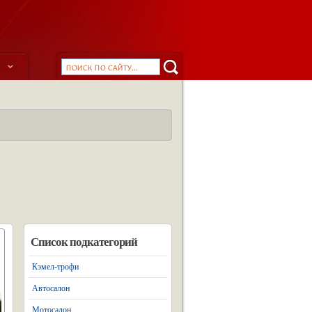
ы
Список подкатегорий
Кэмел-трофи
Автосалон
Мотосалон