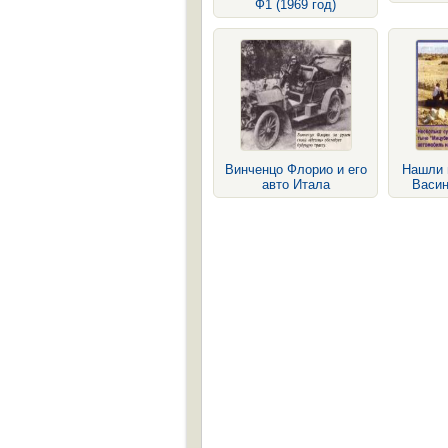
Ф1 (1969 год)
Винченцо Флорио и его
Нашли 
авто Итала
Васин