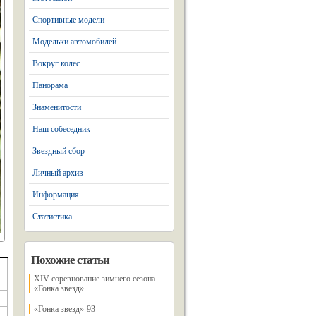
Спортивные модели
Модельки автомобилей
Вокруг колес
Панорама
Знаменитости
Наш собеседник
Звездный сбор
Личный архив
Информация
Статистика
Похожие статьи
XIV соревнование зимнего сезона
«Гонка звезд»
«Гонка звезд»-93