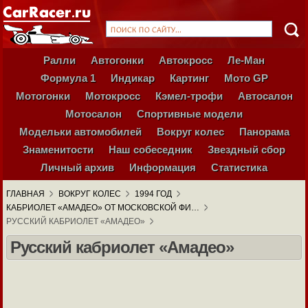
Ралли
Автогонки
Автокросс
Ле-Ман
Формула 1
Индикар
Картинг
Мото GP
Мотогонки
Мотокросс
Кэмел-трофи
Автосалон
Мотосалон
Спортивные модели
Модельки автомобилей
Вокруг колес
Панорама
Знаменитости
Наш собеседник
Звездный сбор
Личный архив
Информация
Статистика
ГЛАВНАЯ
ВОКРУГ КОЛЕС
1994 ГОД
КАБРИОЛЕТ «АМАДЕО» ОТ МОСКОВСКОЙ ФИ…
РУССКИЙ КАБРИОЛЕТ «АМАДЕО»
Русский кабриолет «Амадео»