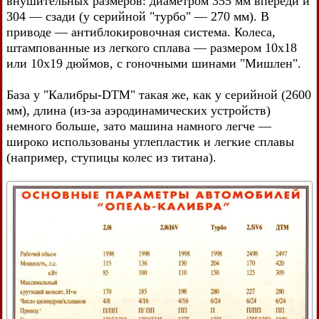
внушительных размеров: диаметром 355 мм впереди и
304 — сзади (у серийной "турбо" — 270 мм). В
приводе — антиблокировочная система. Колеса,
штампованные из легкого сплава — размером 10x18
или 10x19 дюймов, с гоночными шинами "Мишлен".
База у "Калибры-DTM" такая же, как у серийной (2600
мм), длина (из-за аэродинамических устройств)
немного больше, зато машина намного легче —
широко использованы углепластик и легкие сплавы
(например, ступицы колес из титана).