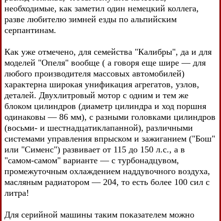
необходимые, как заметил один немецкий коллега,
разве любителю зимней езды по альпийским
серпантинам.
Как уже отмечено, для семейства "Калибры", да и для
моделей "Опеля" вообще ( а говоря еще шире — для
любого производителя массовых автомобилей)
характерна широкая унификация агрегатов, узлов,
деталей. Двухлитровый мотор с одним и тем же
блоком цилиндров (диаметр цилиндра и ход поршня
одинаковы — 86 мм), с разными головками цилиндров
(восьми- и шестнадцатиклапанной), различными
системами управления впрыском и зажиганием ("Бош"
или "Сименс") развивает от 115 до 150 л.с., а в
"самом-самом" варианте — с турбонадцувом,
промежуточным охлаждением наддувочного воздуха,
масляным радиатором — 204, то есть более 100 сил с
литра!
Для серийной машины таким показателем можно