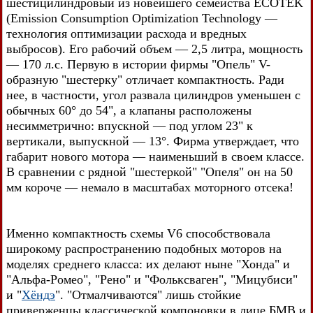
шестицилиндровый из новейшего семейства ECOTEK
(Emission Consumption Optimization Technology —
технология оптимизации расхода и вредных
выбросов). Его рабочий объем — 2,5 литра, мощность
— 170 л.с. Первую в истории фирмы "Опель" V-
образную "шестерку" отличает компактность. Ради
нее, в частности, угол развала цилиндров уменьшен с
обычных 60° до 54", а клапаны расположены
несимметрично: впускной — под углом 23" к
вертикали, выпускной — 13°. Фирма утверждает, что
габарит нового мотора — наименьший в своем классе.
В сравнении с рядной "шестеркой" "Опеля" он на 50
мм короче — немало в масштабах моторного отсека!
Именно компактность схемы V6 способствовала
широкому распространению подобных моторов на
моделях среднего класса: их делают ныне "Хонда" и
"Альфа-Ромео", "Рено" и "Фольксваген", "Мицубиси"
и "
Хёндэ
". "Отмалчиваются" лишь стойкие
приверженцы классической компоновки в лице БМВ и