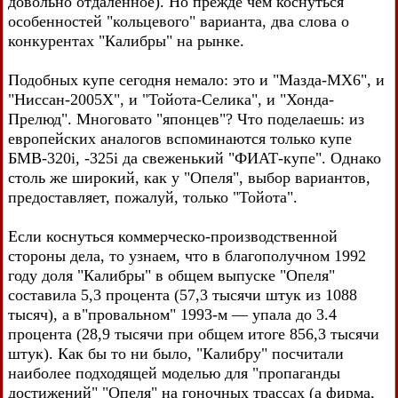
довольно отдаленное). Но прежде чем коснуться
особенностей "кольцевого" варианта, два слова о
конкурентах "Калибры" на рынке.
Подобных купе сегодня немало: это и "Мазда-МХ6", и
"Ниссан-2005Х", и "Тойота-Селика", и "Хонда-
Прелюд". Многовато "японцев"? Что поделаешь: из
европейских аналогов вспоминаются только купе
БМВ-320i, -325i да свеженький "ФИАТ-купе". Однако
столь же широкий, как у "Опеля", выбор вариантов,
предоставляет, пожалуй, только "Тойота".
Если коснуться коммерческо-производственной
стороны дела, то узнаем, что в благополучном 1992
году доля "Калибры" в общем выпуске "Опеля"
составила 5,3 процента (57,3 тысячи штук из 1088
тысяч), а в"провальном" 1993-м — упала до 3.4
процента (28,9 тысячи при общем итоге 856,3 тысячи
штук). Как бы то ни было, "Калибру" посчитали
наиболее подходящей моделью для "пропаганды
достижений" "Опеля" на гоночных трассах (а фирма,