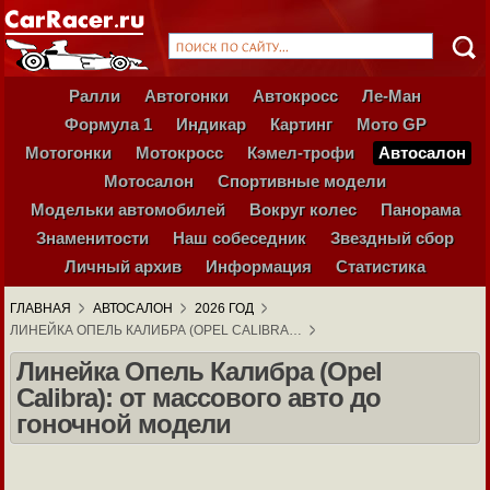
Ралли
Автогонки
Автокросс
Ле-Ман
Формула 1
Индикар
Картинг
Мото GP
Мотогонки
Мотокросс
Кэмел-трофи
Автосалон
Мотосалон
Спортивные модели
Модельки автомобилей
Вокруг колес
Панорама
Знаменитости
Наш собеседник
Звездный сбор
Личный архив
Информация
Статистика
ГЛАВНАЯ
АВТОСАЛОН
2026 ГОД
ЛИНЕЙКА ОПЕЛЬ КАЛИБРА (OPEL CALIBRA…
Линейка Опель Калибра (Opel
Calibra): от массового авто до
гоночной модели