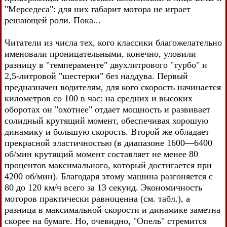
"Мерседеса": для них габарит мотора не играет
решающей роли. Пока...
Читатели из числа тех, кого классики благожелательно
именовали проницательными, конечно, уловили
разницу в "темпераменте" двухлитрового "турбо" и
2,5-литровой "шестерки" без наддува. Первый
предназначен водителям, для кого скорость начинается
километров со 100 в час: на средних и высоких
оборотах он "охотнее" отдает мощность и развивает
солидный крутящий момент, обеспечивая хорошую
динамику и большую скорость. Второй же обладает
прекрасной эластичностью (в диапазоне 1600—6400
об/мин крутящий момент составляет не менее 80
процентов максимального, который достигается при
4200 об/мин). Благодаря этому машина разгоняется с
80 до 120 км/ч всего за 13 секунд. Экономичность
моторов практически равноценна (см. табл.), а
разница в максимальной скорости и динамике заметна
скорее на бумаге. Но, очевидно, "Опель" стремится