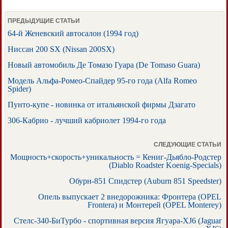
ПРЕДЫДУЩИЕ СТАТЬИ
64-й Женевский автосалон (1994 год)
Ниссан 200 SX (Nissan 200SX)
Новый автомобиль Де Томазо Гуара (De Tomaso Guara)
Модель Альфа-Ромео-Спайдер 95-го года (Alfa Romeo
Spider)
Пунто-купе - новинка от итальянской фирмы Дзагато
306-Кабрио - лучший кабриолет 1994-го года
СЛЕДУЮЩИЕ СТАТЬИ
Мощность+скорость+уникальность = Кениг-Дьябло-Родстер
(Diablo Roadster Koenig-Specials)
Обурн-851 Спидстер (Auburn 851 Speedster)
Опель выпускает 2 внедорожника: Фронтера (OPEL
Frontera) и Монтерей (OPEL Monterey)
Стелс-340-БиТурбо - спортивная версия Ягуара-XJ6 (Jaguar