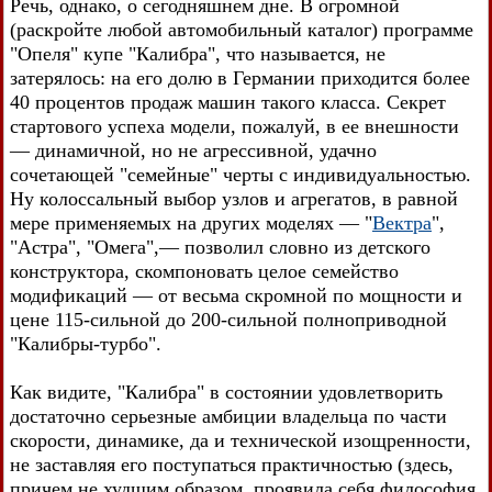
Речь, однако, о сегодняшнем дне. В огромной
(раскройте любой автомобильный каталог) программе
"Опеля" купе "Калибра", что называется, не
затерялось: на его долю в Германии приходится более
40 процентов продаж машин такого класса. Секрет
стартового успеха модели, пожалуй, в ее внешности
— динамичной, но не агрессивной, удачно
сочетающей "семейные" черты с индивидуальностью.
Ну колоссальный выбор узлов и агрегатов, в равной
мере применяемых на других моделях — "
Вектра
",
"Астра", "Омега",— позволил словно из детского
конструктора, скомпоновать целое семейство
модификаций — от весьма скромной по мощности и
цене 115-сильной до 200-сильной полноприводной
"Калибры-турбо".
Как видите, "Калибра" в состоянии удовлетворить
достаточно серьезные амбиции владельца по части
скорости, динамике, да и технической изощренности,
не заставляя его поступаться практичностью (здесь,
причем не худшим образом, проявила себя философия