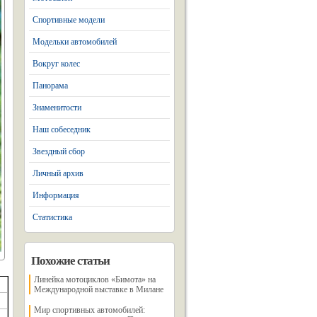
Спортивные модели
Модельки автомобилей
Вокруг колес
Панорама
Знаменитости
Наш собеседник
Звездный сбор
Личный архив
Информация
Статистика
Похожие статьи
Линейка мотоциклов «Бимота» на
Международной выставке в Милане
Мир спортивных автомобилей: