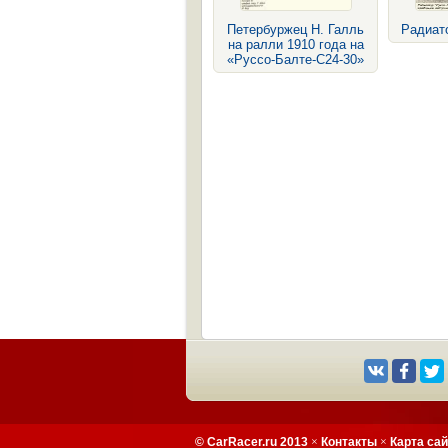
Петербуржец Н. Галль
Радиат
на ралли 1910 года на
«Руссо-Балте-С24-30»
© CarRacer.ru 2013
×
Контакты
×
Карта са