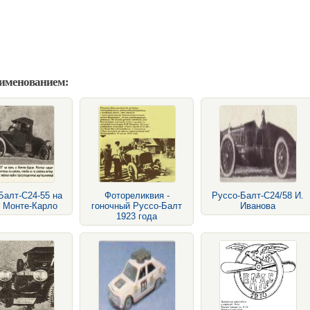
аименованием:
Балт-С24-55 на
Фотореликвия -
Руссо-Балт-С24/58 И.
в Монте-Карло
гоночный Руссо-Балт
Иванова
1923 года