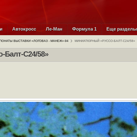
и
Автокросс
Ле-Ман
Формула 1
Еще раздел
ПОНАТЫ ВЫСТАВКИ «ЛОГОВАЗ - МАНЕЖ»-94
МИНИАТЮРНЫЙ «РУССО-БАЛТ-С24/58»
-Балт-С24/58»