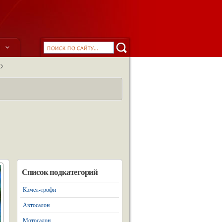
ы
Список подкатегорий
Кэмел-трофи
Автосалон
Мотосалон