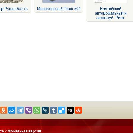
ор Руссо-Балта
Миниатюрный Пежо 504
Балтийский
автомобильный и
аэроклуб. Рига.
йта
×
Мобильная версия