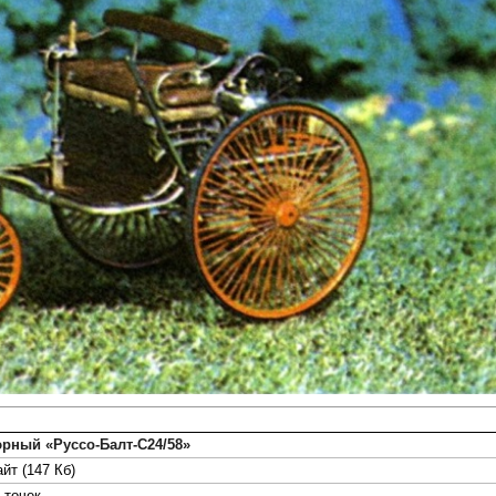
рный «Руссо-Балт-С24/58»
йт (147 Кб)
точек