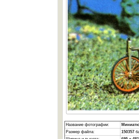
Название фотографии:
Миниатю
Размер файла:
150357
ба
Ширина и высота:
695 x 481