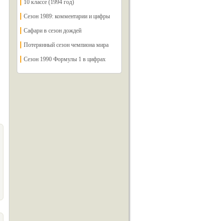
10 классе (1994 год)
Сезон 1989: комментарии и цифры
Сафари в сезон дождей
Потерянный сезон чемпиона мира
Сезон 1990 Формулы 1 в цифрах