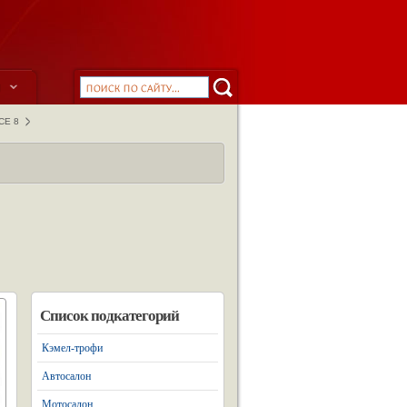
ы
СЕ 8
Список подкатегорий
Кэмел-трофи
Автосалон
Мотосалон