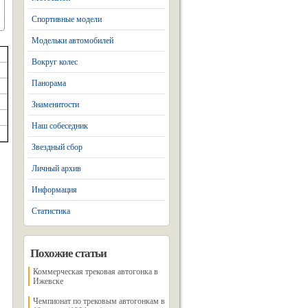
Спортивные модели
Модельки автомобилей
Вокруг колес
Панорама
Знаменитости
Наш собеседник
Звездный сбор
Личный архив
Информация
Статистика
Похожие статьи
Коммерческая трековая автогонка в
Ижевске
Чемпионат по трековым автогонкам в