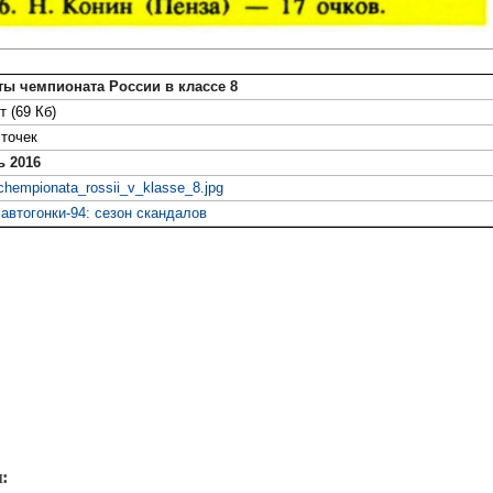
ты чемпионата России в классе 8
т (69 Кб)
точек
ь 2016
_chempionata_rossii_v_klasse_8.jpg
автогонки-94: сезон скандалов
: