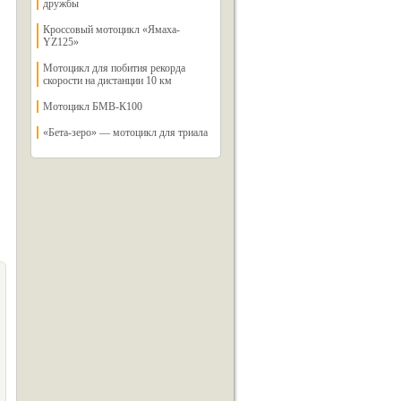
дружбы
Кроссовый мотоцикл «Ямаха-
YZ125»
Мотоцикл для побития рекорда
скорости на дистанции 10 км
Мотоцикл БМВ-К100
«Бета-зеро» — мотоцикл для триала