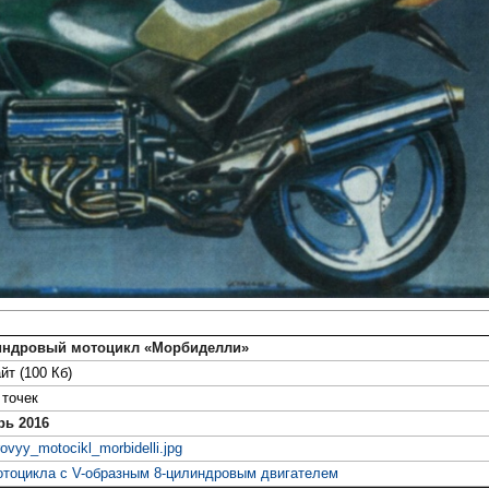
индровый мотоцикл «Морбиделли»
йт (100 Кб)
точек
рь 2016
rovyy_motocikl_morbidelli.jpg
отоцикла с V-образным 8-цилиндровым двигателем