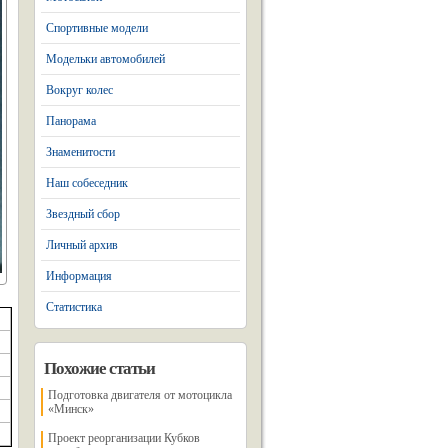
Спортивные модели
Модельки автомобилей
Вокруг колес
Панорама
Знаменитости
Наш собеседник
Звездный сбор
Личный архив
Информация
Статистика
Похожие статьи
Подготовка двигателя от мотоцикла
«Минск»
Проект реорганизации Кубков