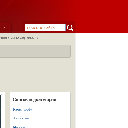
ы
ОЦИКЛ «МОРБИДЕЛЛИ»
Список подкатегорий
Кэмел-трофи
Автосалон
Мотосалон