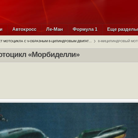
и
Автокросс
Ле-Ман
Формула 1
Еще раздел
Т МОТОЦИКЛА С V-ОБРАЗНЫМ 8-ЦИЛИНДРОВЫМ ДВИГАТ…
8-МИЦИЛИНДРОВЫЙ МОТ
отоцикл «Морбиделли»