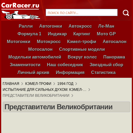
Ралли
Автогонки
Автокросс
Ле-Ман
Формула 1
Индикар
Картинг
Мото GP
Мотогонки
Мотокросс
Кэмел-трофи
Автосалон
Мотосалон
Спортивные модели
Модельки автомобилей
Вокруг колес
Панорама
Знаменитости
Наш собеседник
Звездный сбор
Личный архив
Информация
Статистика
ГЛАВНАЯ
КЭМЕЛ-ТРОФИ
1994 ГОД
ИСПЫТАНИЕ ДЛЯ СИЛЬНЫХ ДУХОМ: КЭМЕЛ-…
ПРЕДСТАВИТЕЛИ ВЕЛИКОБРИТАНИИ
Представители Великобритании