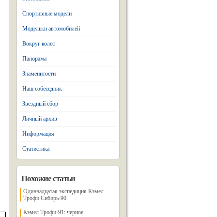
Спортивные модели
Модельки автомобилей
Вокруг колес
Панорама
Знаменитости
Наш собеседник
Звездный сбор
Личный архив
Информация
Статистика
Похожие статьи
Одиннадцатая экспедиция Кэмел-
Трофи Сибирь-90
Кэмел Трофи-91: черное