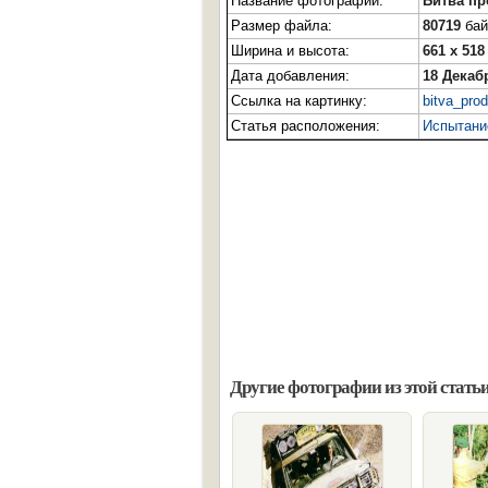
Название фотографии:
Битва пр
Размер файла:
80719
бай
Ширина и высота:
661 x 518
Дата добавления:
18 Декаб
Ссылка на картинку:
bitva_pro
Статья расположения:
Испытани
Другие фотографии из этой статьи