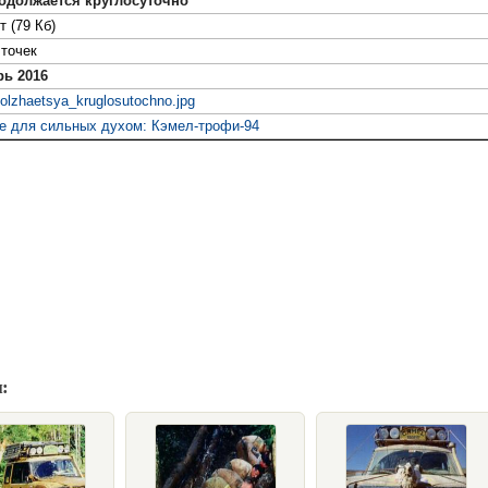
одолжается круглосуточно
т (79 Кб)
точек
рь 2016
dolzhaetsya_kruglosutochno.jpg
е для сильных духом: Кэмел-трофи-94
: