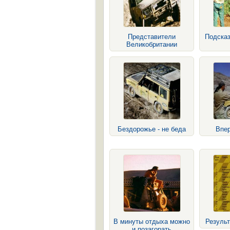
Представители
Подсказ
Великобритании
Бездорожье - не беда
Впер
В минуты отдыха можно
Результ
и позагорать