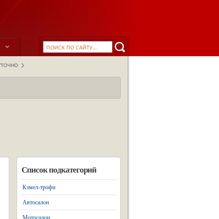
ы
УТОЧНО
Список подкатегорий
Кэмел-трофи
Автосалон
Мотосалон