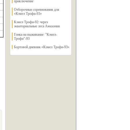
приключение
Отборочные соревнования для
«Кэмел Трофи-93»
Кэмел Трофи-92: через
экваториальные леса Амазонии
Гонка на выживание: "Кэмел-
Трофи"-93
Бортовой дневник «Кэмел Трофи-93»