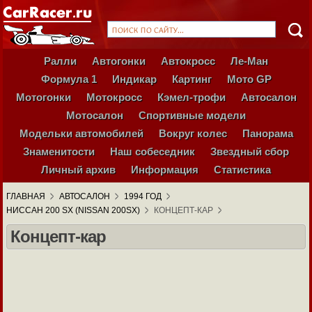
Ралли
Автогонки
Автокросс
Ле-Ман
Формула 1
Индикар
Картинг
Мото GP
Мотогонки
Мотокросс
Кэмел-трофи
Автосалон
Мотосалон
Спортивные модели
Модельки автомобилей
Вокруг колес
Панорама
Знаменитости
Наш собеседник
Звездный сбор
Личный архив
Информация
Статистика
ГЛАВНАЯ
АВТОСАЛОН
1994 ГОД
НИССАН 200 SX (NISSAN 200SX)
КОНЦЕПТ-КАР
Концепт-кар