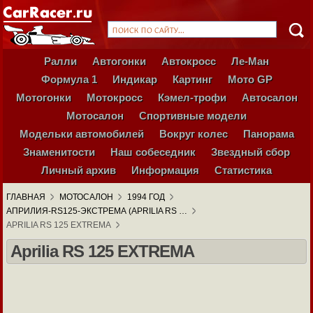
Ралли
Автогонки
Автокросс
Ле-Ман
Формула 1
Индикар
Картинг
Мото GP
Мотогонки
Мотокросс
Кэмел-трофи
Автосалон
Мотосалон
Спортивные модели
Модельки автомобилей
Вокруг колес
Панорама
Знаменитости
Наш собеседник
Звездный сбор
Личный архив
Информация
Статистика
ГЛАВНАЯ
МОТОСАЛОН
1994 ГОД
АПРИЛИЯ-RS125-ЭКСТРЕМА (APRILIA RS …
APRILIA RS 125 EXTREMA
Aprilia RS 125 EXTREMA