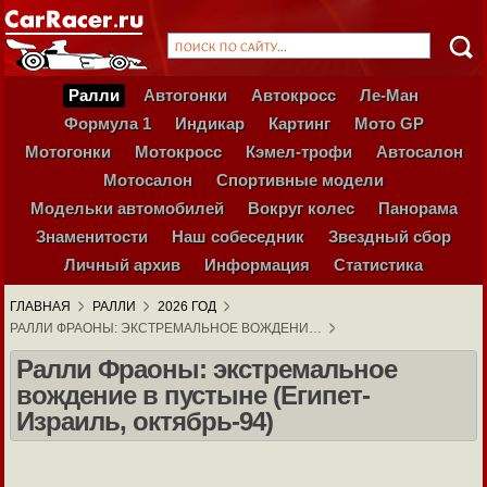
Ралли
Автогонки
Автокросс
Ле-Ман
Формула 1
Индикар
Картинг
Мото GP
Мотогонки
Мотокросс
Кэмел-трофи
Автосалон
Мотосалон
Спортивные модели
Модельки автомобилей
Вокруг колес
Панорама
Знаменитости
Наш собеседник
Звездный сбор
Личный архив
Информация
Статистика
ГЛАВНАЯ
РАЛЛИ
2026 ГОД
РАЛЛИ ФРАОНЫ: ЭКСТРЕМАЛЬНОЕ ВОЖДЕНИ…
Ралли Фраоны: экстремальное
вождение в пустыне (Египет-
Израиль, октябрь-94)