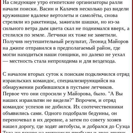
На следующее утро египетские организаторы ралли
начали поиски. Васин и Калачев несколько раз видели
кружившие вдалеке вертолеты и самолёты, снова
стреляли из ракетницы, зажигали шашки, но из-за
сильного ветра дым цвета скал не поднимался вверх, а
стелился по земле. Летчики их тоже не заметили.
Получив неутешительный результат, Леонид Майоров
на джипе отправился в предполагаемый район, где
могли находиться наши гонщики, но далеко не уехал
— местность стала непроходима и для вездехода.
С началом вторых суток к поискам подключился отряд
израильских командос, специализирующийся на
обнаружении разбившихся в пустыне летчиков.
Первое что они спросили у Майорова, было. "А Вы
наших израильтян не видели?" Впрочем, и отряд
командос успехов не добился. Их соотечественники
объявились сами. Одного подобрали бедуины, он
переночевал в их деревне, а затем по совету хозяев
нашел дорогу, где ходят автобусы, и добрался до Суэца
Туда же вскоре на мотоцикле прибыли и двое других