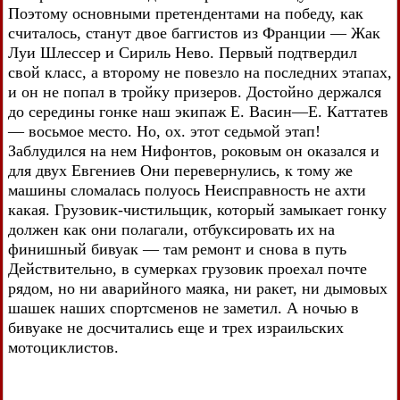
Поэтому основными претендентами на победу, как
считалось, станут двое баггистов из Франции — Жак
Луи Шлессер и Сириль Нево. Первый подтвердил
свой класс, а второму не повезло на последних этапах,
и он не попал в тройку призеров. Достойно держался
до середины гонке наш экипаж Е. Васин—Е. Каттатев
— восьмое место. Но, ох. этот седьмой этап!
Заблудился на нем Нифонтов, роковым он оказался и
для двух Евгениев Они перевернулись, к тому же
машины сломалась полуось Неисправность не ахти
какая. Грузовик-чистильщик, который замыкает гонку
должен как они полагали, отбуксировать их на
финишный бивуак — там ремонт и снова в путь
Действительно, в сумерках грузовик проехал почте
рядом, но ни аварийного маяка, ни ракет, ни дымовых
шашек наших спортсменов не заметил. А ночью в
бивуаке не досчитались еще и трех израильских
мотоциклистов.