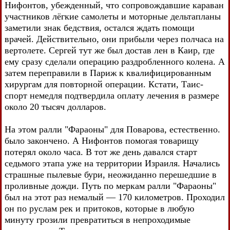
Нифонтов, убежденный, что сопровождавшие караван
участников лёгкие самолеты и моторные дельтапланы
заметили знак бедствия, остался ждать помощи
врачей. Действительно, они прибыли через полчаса на
вертолете. Сергей тут же был достав лен в Каир, где
ему сразу сделали операцию раздробленного колена. А
затем переправили в Париж к квалифицированным
хирургам для повторной операции. Кстати, Таис-
спорт немедля подтвердила оплату лечения в размере
около 20 тысяч долларов.
На этом ралли "Фараоны" для Поварова, естественно.
было закончено. А Нифонтов помогая товарищу
потерял около часа. В тот же день давался старт
седьмого этапа уже на территории Израиля. Начались
страшные пылевые бури, неожиданно перешедшие в
проливные дожди. Путь по меркам ралли "Фараоны"
был на этот раз немалый — 170 километров. Проходил
он по руслам рек и притоков, которые в любую
минуту грозили превратиться в непроходимые