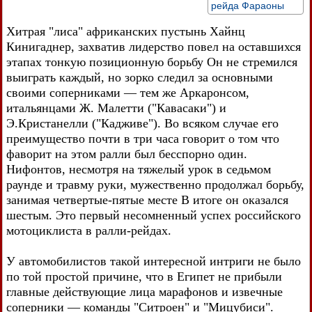
рейда Фараоны
Хитрая "лиса" африканских пустынь Хайнц
Кинигаднер, захватив лидерство повел на оставшихся
этапах тонкую позиционную борьбу Он не стремился
выиграть каждый, но зорко следил за основными
своими соперниками — тем же Аркаронсом,
итальянцами Ж. Малетти ("Кавасаки") и
Э.Кристанелли ("Кадживе"). Во всяком случае его
преимущество почти в три часа говорит о том что
фаворит на этом ралли был бесспорно один.
Нифонтов, несмотря на тяжелый урок в седьмом
раунде и травму руки, мужественно продолжал борьбу,
занимая четвертые-пятые месте В итоге он оказался
шестым. Это первый несомненный успех российского
мотоциклиста в ралли-рейдах.
У автомобилистов такой интересной интриги не было
по той простой причине, что в Египет не прибыли
главные действующие лица марафонов и извечные
соперники — команды "Ситроен" и "Мицубиси".