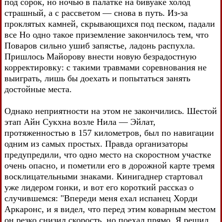
под сорок, но ночью в палатке на бивуаке холод
страшный, а с рассветом — снова в путь. Из-за
проклятых камней, скрывающихся под песком, падали
все Но одно такое приземление закончилось тем, что
Поваров сильно ушиб запястье, ладонь распухла.
Пришлось Майорову внести новую безрадостную
корректировку: с такими травмами соревнования не
выиграть, лишь бы доехать и попытаться занять
достойные места.
Однако неприятности на этом не закончились. Шестой
этап Айн Сукхна возле Нила — Эйлат,
протяженностью в 157 километров, был по навигации
одним из самых простых. Правда организаторы
предупредили, что одно место на скоростном участке
очень опасно, и пометили его в дорожной карте тремя
восклицательными знаками. Кинигаднер стартовал
уже лидером гонки, и вот его короткий рассказ о
случившемся: "Впереди меня ехал испанец Хорди
Аркаронс, и я видел, что перед этим коварным местом
он резко снизил скорость, но поехал прямо. Я решил