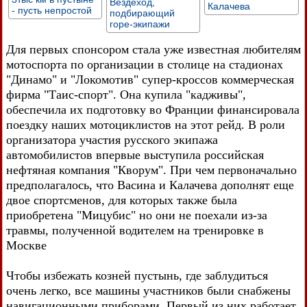
Вездеход,
Калачева
- пусть непростой
подбирающий
горе-экипажи
Для первых спонсором стала уже известная любителям
мотоспорта по организации в столице на стадионах
"Динамо" и "Локомотив" супер-кроссов коммерческая
фирма "Таис-спорт". Она купила "кадживы",
обеспечила их подготовку во Франции финансировала
поездку наших мотоциклистов на этот рейд. В роли
организатора участия русского экипажа
автомобилистов впервые выступила российская
нефтяная компания "Кворум". При чем первоначально
предполагалось, что Васина и Калачева дополнят еще
двое спортсменов, для которых также была
приобретена "Мицубис" но они не поехали из-за
травмы, полученной водителем на тренировке в
Москве
Чтобы избежать козней пустынь, где заблудиться
очень легко, все машины участников были снабжены
навигационными приборами. Первый из них работает