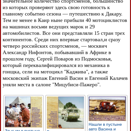
значительное количество спортсменов, большинство
из которых проверяют здесь свою готовность к
главному событию сезона — путешествию к Дакару.
Тем не менее в Каир ныне прибыли 40 мотоциклистов
на машинах восьми ведущих марок и 29
автомобилистов. Все они представляли 15 стран трех
континентов. Среди них впервые стартовал,и сразу
четверо российских спортсменов, — москвич
Александр Нифонтов, побывавший в Африке в
прошлом году, Сергей Поваров из Подмосковья,
который переквалифицировался из механика в
гонщка, сели на мотоцикл "Каджива", а также
московский экипаж Евгений Васин и Евгений Калачев
уняли места в салоне "Мицубиси-Пажеро".
Нашли в пустыне
авто Васина и
3тыс км в пустыне