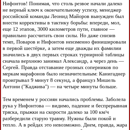
Нифонтов! Понимая, что столь резвое начали далеко
не верный ключ к окончательному успеху, менеджер
российской команды Леонид Майоров вынужден был
внести коррективы в тактику борьбы: впереди, мол,
еще 12 этапов, 3000 километров пути, главное —
правильно рассчитать свои силы. Но даже снизив
темп, Поваров и Нифонтов неизменно финишировали
в первой шестёрке, а затем еще дважды их фамилии
значились в двух первых строках турнирной таблицы
сначала верхнюю занимал Александр, а через день —
Сергей. Правда отставание грозных соперников по
меркам марафонов было незначительным: Канигаднер
проигрывал 9 минут 8 секунд, а француз Мишель
Антони ("Каджива") — на четыре минуты больше.
Тем временем у россиян начались проблемы. Заболела
рука у Нифонтова — видимо, падение и беспрерывная
тряска, прыжки на скорости далеко за 100 км/ч
разбередили старую травму. Нужны были покой и
тепло. А в рейдах это невозможно. Днем, правда, жара