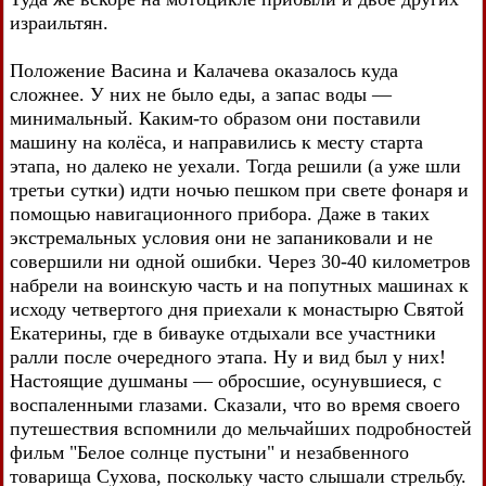
израильтян.
Положение Васина и Калачева оказалось куда
сложнее. У них не было еды, а запас воды —
минимальный. Каким-то образом они поставили
машину на колёса, и направились к месту старта
этапа, но далеко не уехали. Тогда решили (а уже шли
третьи сутки) идти ночью пешком при свете фонаря и
помощью навигационного прибора. Даже в таких
экстремальных условия они не запаниковали и не
совершили ни одной ошибки. Через 30-40 километров
набрели на воинскую часть и на попутных машинах к
исходу четвертого дня приехали к монастырю Святой
Екатерины, где в бивауке отдыхали все участники
ралли после очередного этапа. Ну и вид был у них!
Настоящие душманы — обросшие, осунувшиеся, с
воспаленными глазами. Сказали, что во время своего
путешествия вспомнили до мельчайших подробностей
фильм "Белое солнце пустыни" и незабвенного
товарища Сухова, поскольку часто слышали стрельбу.