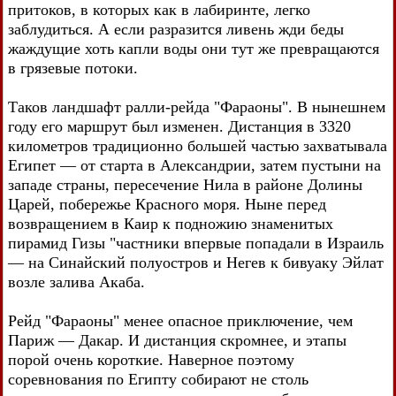
притоков, в которых как в лабиринте, легко
заблудиться. А если разразится ливень жди беды
жаждущие хоть капли воды они тут же превращаются
в грязевые потоки.
Таков ландшафт ралли-рейда "Фараоны". В нынешнем
году его маршрут был изменен. Дистанция в 3320
километров традиционно большей частью захватывала
Египет — от старта в Александрии, затем пустыни на
западе страны, пересечение Нила в районе Долины
Царей, побережье Красного моря. Ныне перед
возвращением в Каир к подножию знаменитых
пирамид Гизы "частники впервые попадали в Израиль
— на Синайский полуостров и Негев к бивуаку Эйлат
возле залива Акаба.
Рейд "Фараоны" менее опасное приключение, чем
Париж — Дакар. И дистанция скромнее, и этапы
порой очень короткие. Наверное поэтому
соревнования по Египту собирают не столь