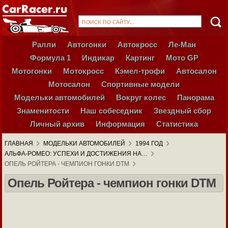
Ралли
Автогонки
Автокросс
Ле-Ман
Формула 1
Индикар
Картинг
Мото GP
Мотогонки
Мотокросс
Кэмел-трофи
Автосалон
Мотосалон
Спортивные модели
Модельки автомобилей
Вокруг колес
Панорама
Знаменитости
Наш собеседник
Звездный сбор
Личный архив
Информация
Статистика
ГЛАВНАЯ
МОДЕЛЬКИ АВТОМОБИЛЕЙ
1994 ГОД
АЛЬФА-РОМЕО: УСПЕХИ И ДОСТИЖЕНИЯ НА…
ОПЕЛЬ РОЙТЕРА - ЧЕМПИОН ГОНКИ DTM
Опель Ройтера - чемпион гонки DTM